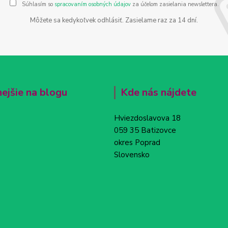
Súhlasím so
spracovaním osobných údajov
za účelom zasielania newslettera.
Môžete sa kedykoľvek odhlásiť. Zasielame raz za 14 dní.
nejšie na blogu
Kde nás nájdete
Hviezdoslavova 18
059 35 Batizovce
okres Poprad
Slovensko