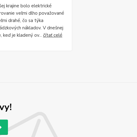
ej krajine bolo elektrické
rovanie veľmi dlho považované
eľmi drahé, čo sa týka
ádzkových nákladov. V dnešnej
, keď je kladený ov...
čítať celé
vy!