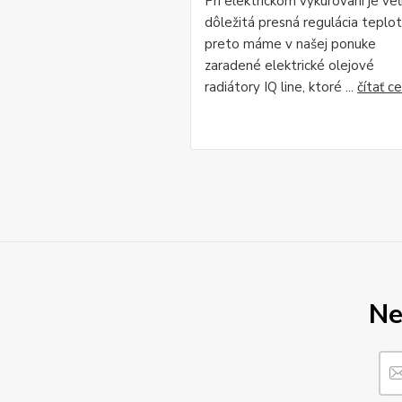
Pri elektrickom vykurovaní je ve
dôležitá presná regulácia teplot
preto máme v našej ponuke
zaradené elektrické olejové
radiátory IQ line, ktoré ...
čítať c
Ne