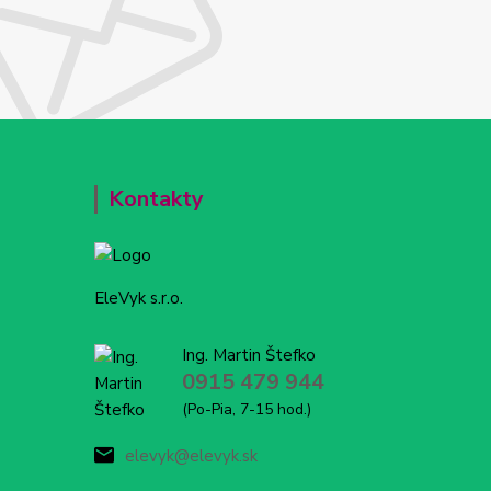
Kontakty
EleVyk s.r.o.
Ing. Martin Štefko
0915 479 944
(Po-Pia, 7-15 hod.)
elevyk@elevyk.sk