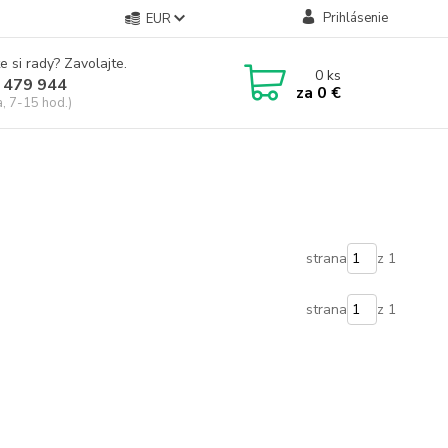
Prihlásenie
EUR
e si rady? Zavolajte.
0
ks
 479 944
za
0 €
a, 7-15 hod.)
strana
z 1
strana
z 1