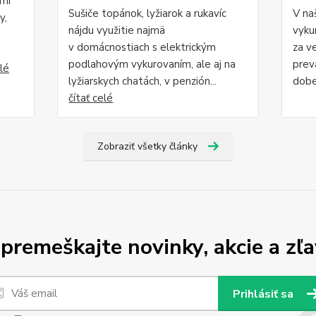
ľmi
Sušiče topánok, lyžiarok a rukavíc
V naš
y,
nájdu využitie najmä
vyku
v domácnostiach s elektrickým
za v
podlahovým vykurovaním, ale aj na
prev
elé
lyžiarskych chatách, v penzión...
dobe
čítať celé
Zobraziť všetky články
premeškajte novinky, akcie a zľa
Prihlásiť sa