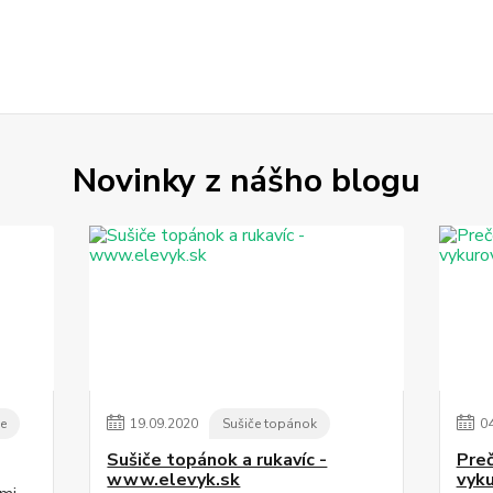
Novinky z nášho blogu
ie
19
.
09
.
2020
Sušiče topánok
0
Sušiče topánok a rukavíc -
Preč
www.elevyk.sk
vyk