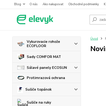
Blog
O nás
Ako nakupovať
Obchodné podmienky
K
Úvod
Vykurovacie rohože
ECOFLOOR
Novi
Sady COMFOR MAT
Sálavé panely ECOSUN
Protimrazová ochrana
Sušiče topánok
Sušiče na ruky