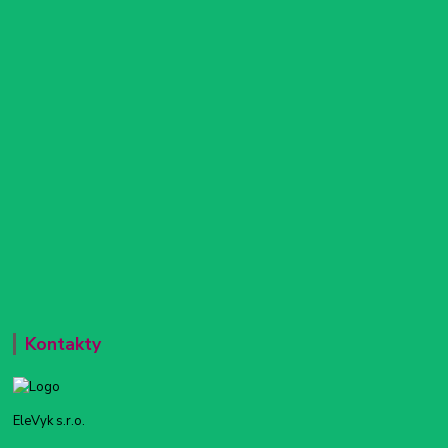
Kontakty
EleVyk s.r.o.