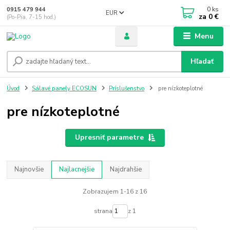
0
ks
0915 479 944
EUR
za
0 €
(Po-Pia, 7-15 hod.)
Menu
Hľadať
Úvod
Sálavé panely ECOSUN
Príslušenstvo
pre nízkoteplotné
pre nízkoteplotné
Upresniť parametre
Najnovšie
Najlacnejšie
Najdrahšie
Zobrazujem 1-16 z 16
strana
z 1