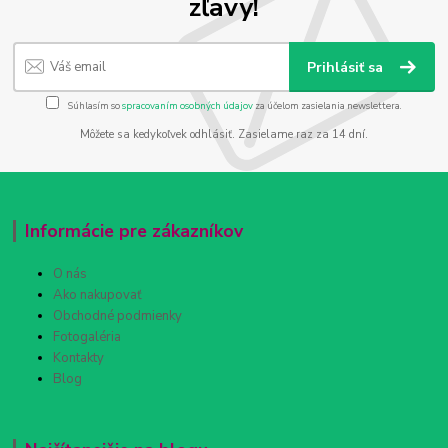
zľavy!
Prihlásiť sa
Súhlasím so
spracovaním osobných údajov
za účelom zasielania newslettera.
Môžete sa kedykoľvek odhlásiť. Zasielame raz za 14 dní.
Informácie pre zákazníkov
O nás
Ako nakupovať
Obchodné podmienky
Fotogaléria
Kontakty
Blog