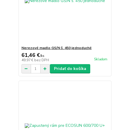
Nerezové madlo GS/N š. 450 jednoduché
61,46 €
/
ks
Skladom
49,97 €
bez DPH
Pridať do košíka