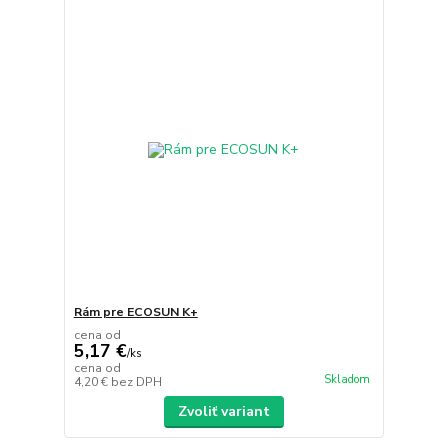
Rám pre ECOSUN K+
cena od
5,17 €
/
ks
cena od
Skladom
4,20 €
bez DPH
Zvoliť variant