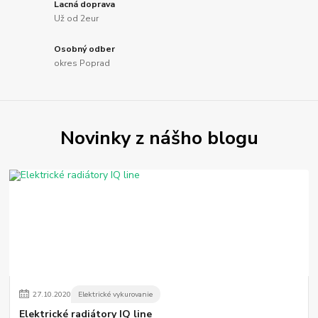
Lacná doprava
Už od 2eur
Osobný odber
okres Poprad
Novinky z nášho blogu
27
.
10
.
2020
Elektrické vykurovanie
Elektrické radiátory IQ line