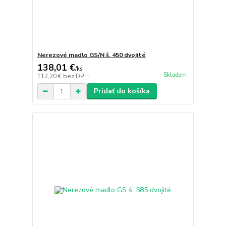
Nerezové madlo GS/N š. 450 dvojité
138,01 €
/
ks
Skladom
112,20 €
bez DPH
Pridať do košíka