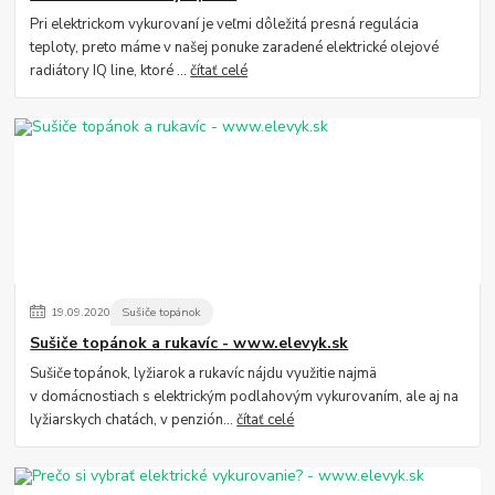
Pri elektrickom vykurovaní je veľmi dôležitá presná regulácia
teploty, preto máme v našej ponuke zaradené elektrické olejové
radiátory IQ line, ktoré ...
čítať celé
19
.
09
.
2020
Sušiče topánok
Sušiče topánok a rukavíc - www.elevyk.sk
Sušiče topánok, lyžiarok a rukavíc nájdu využitie najmä
v domácnostiach s elektrickým podlahovým vykurovaním, ale aj na
lyžiarskych chatách, v penzión...
čítať celé