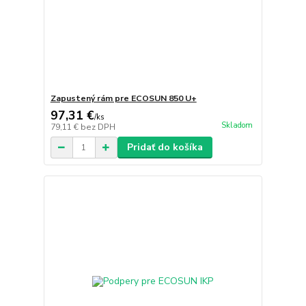
Zapustený rám pre ECOSUN 850 U+
97,31 €
/
ks
Skladom
79,11 €
bez DPH
Pridať do košíka