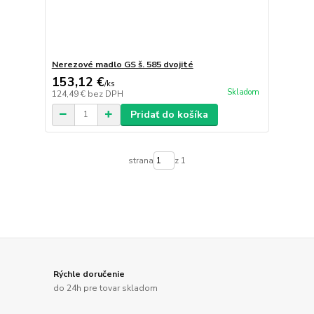
Nerezové madlo GS š. 585 dvojité
153,12 €
/
ks
Skladom
124,49 €
bez DPH
Pridať do košíka
strana
z 1
Rýchle doručenie
do 24h pre tovar skladom