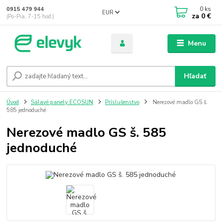
0
ks
0915 479 944
EUR
za
0 €
(Po-Pia, 7-15 hod.)
Menu
Hľadať
Úvod
Sálavé panely ECOSUN
Príslušenstvo
Nerezové madlo GS š.
585 jednoduché
Nerezové madlo GS š. 585
jednoduché