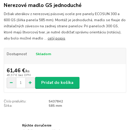
Nerezové madlo GS jednoduché
Držiak uterákov z nerezovej pásovej ocele pre panely ECOSUN 300 a
600 GS (šírka panela 585 mm). Montáž je jednoduchá, madlo se fixuje do
inštalačných závesov na zadnej strane panelov. Pri paneloch 300 GS,
ktoré majú štvorcový tvar, je nutné dodržať správnu orientáciu (rotáciu),
aby bolo možné madlo ...
celý popis
Dostupnosť
Skladom
61,46 €
/
ks
49,97 €
bez DPH
Pridať do košíka
Číslo produktu:
5437842
Šírka:
585 mm
Rýchle doručenie