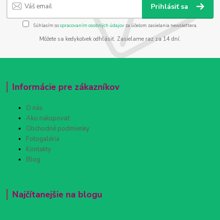
Prihlásiť sa
Súhlasím so
spracovaním osobných údajov
za účelom zasielania newslettera.
Môžete sa kedykoľvek odhlásiť. Zasielame raz za 14 dní.
Informácie pre zákazníkov
O nás
Ako nakupovať
Obchodné podmienky
Fotogaléria
Kontakty
Blog
Najčítanejšie na blogu