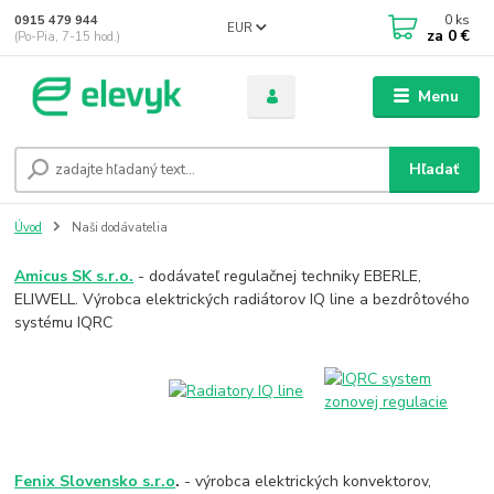
0
ks
0915 479 944
EUR
za
0 €
(Po-Pia, 7-15 hod.)
Menu
Hľadať
Úvod
Naši dodávatelia
Amicus SK s.r.o.
- dodávateľ regulačnej techniky EBERLE,
ELIWELL. Výrobca elektrických radiátorov IQ line a bezdrôtového
systému IQRC
Fenix Slovensko s.r.o
.
- výrobca elektrických konvektorov,