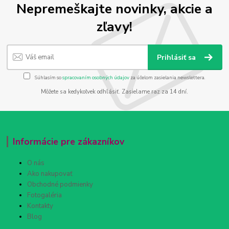
Nepremeškajte novinky, akcie a
zľavy!
Prihlásiť sa
Súhlasím so
spracovaním osobných údajov
za účelom zasielania newslettera.
Môžete sa kedykoľvek odhlásiť. Zasielame raz za 14 dní.
Informácie pre zákazníkov
O nás
Ako nakupovať
Obchodné podmienky
Fotogaléria
Kontakty
Blog