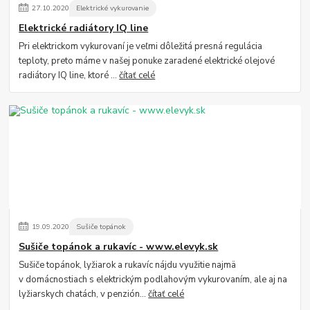
27
.
10
.
2020
Elektrické vykurovanie
Elektrické radiátory IQ line
Pri elektrickom vykurovaní je veľmi dôležitá presná regulácia
teploty, preto máme v našej ponuke zaradené elektrické olejové
radiátory IQ line, ktoré ...
čítať celé
19
.
09
.
2020
Sušiče topánok
Sušiče topánok a rukavíc - www.elevyk.sk
Sušiče topánok, lyžiarok a rukavíc nájdu využitie najmä
v domácnostiach s elektrickým podlahovým vykurovaním, ale aj na
lyžiarskych chatách, v penzión...
čítať celé