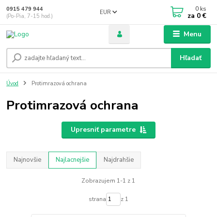
0
ks
0915 479 944
EUR
za
0 €
(Po-Pia, 7-15 hod.)
Menu
Hľadať
Úvod
Protimrazová ochrana
Protimrazová ochrana
Upresniť parametre
Najnovšie
Najlacnejšie
Najdrahšie
Zobrazujem 1-1 z 1
strana
z 1