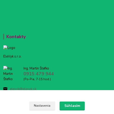
Kontakty
EleVyk s.r.o.
Ing. Martin Štefko
0915 479 944
(Po-Pia, 7-15 hod.)
elevyk@elevyk.sk
Súhlasím
Nastavenia