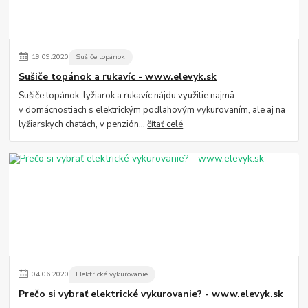
19
.
09
.
2020
Sušiče topánok
Sušiče topánok a rukavíc - www.elevyk.sk
Sušiče topánok, lyžiarok a rukavíc nájdu využitie najmä
v domácnostiach s elektrickým podlahovým vykurovaním, ale aj na
lyžiarskych chatách, v penzión...
čítať celé
04
.
06
.
2020
Elektrické vykurovanie
Prečo si vybrať elektrické vykurovanie? - www.elevyk.sk