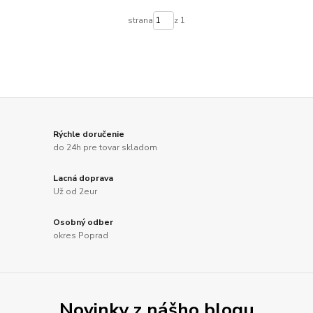
strana
z 1
Rýchle doručenie
do 24h pre tovar skladom
Lacná doprava
Už od 2eur
Osobný odber
okres Poprad
Novinky z nášho blogu