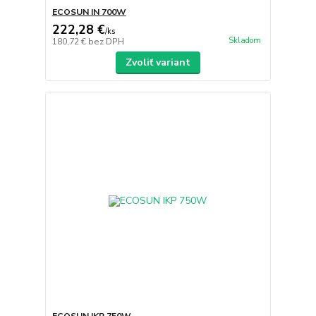
ECOSUN IN 700W
222,28 €
/
ks
Skladom
180,72 €
bez DPH
Zvoliť variant
ECOSUN IKP 750W