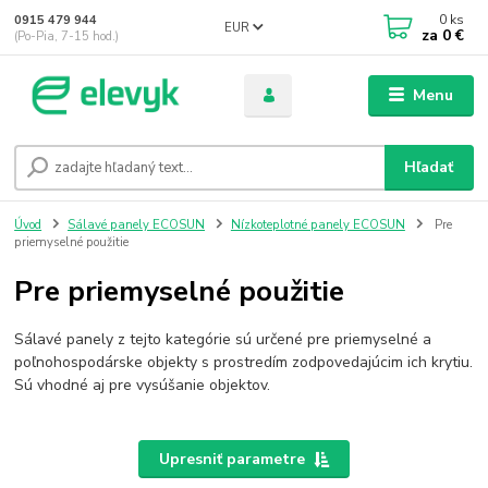
0
ks
0915 479 944
EUR
za
0 €
(Po-Pia, 7-15 hod.)
Menu
Hľadať
Úvod
Sálavé panely ECOSUN
Nízkoteplotné panely ECOSUN
Pre
priemyselné použitie
Pre priemyselné použitie
Sálavé panely z tejto kategórie sú určené pre priemyselné a
poľnohospodárske objekty s prostredím zodpovedajúcim ich krytiu.
Sú vhodné aj pre vysúšanie objektov.
Upresniť parametre