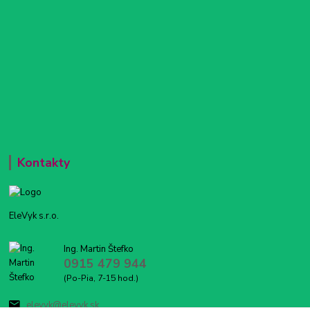
Kontakty
EleVyk s.r.o.
Ing. Martin Štefko
0915 479 944
(Po-Pia, 7-15 hod.)
elevyk@elevyk.sk