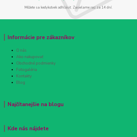
Môžete sa kedykoľvek odhlásiť. Zasielame raz za 14 dní.
Informácie pre zákazníkov
O nás
Ako nakupovať
Obchodné podmienky
Fotogaléria
Kontakty
Blog
Najčítanejšie na blogu
Kde nás nájdete