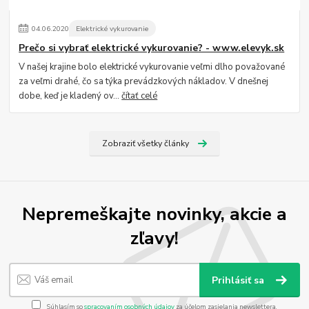
04
.
06
.
2020
Elektrické vykurovanie
Prečo si vybrať elektrické vykurovanie? - www.elevyk.sk
V našej krajine bolo elektrické vykurovanie veľmi dlho považované
za veľmi drahé, čo sa týka prevádzkových nákladov. V dnešnej
dobe, keď je kladený ov...
čítať celé
Zobraziť všetky články
Nepremeškajte novinky, akcie a
zľavy!
Prihlásiť sa
Súhlasím so
spracovaním osobných údajov
za účelom zasielania newslettera.