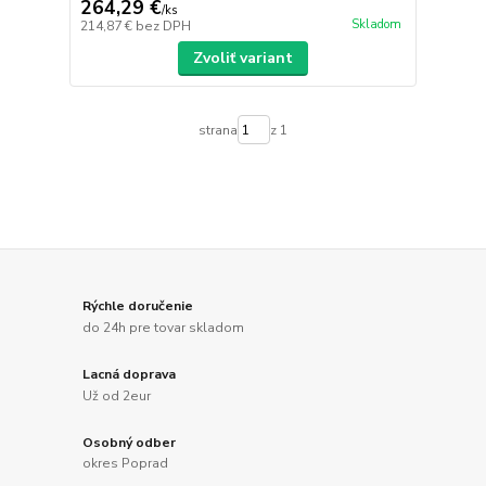
264,29 €
/
ks
Skladom
214,87 €
bez DPH
Zvoliť variant
strana
z 1
Rýchle doručenie
do 24h pre tovar skladom
Lacná doprava
Už od 2eur
Osobný odber
okres Poprad