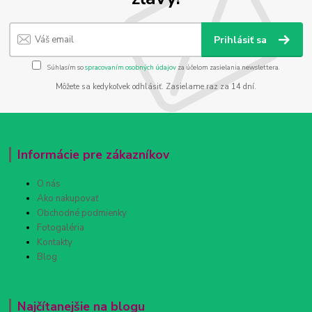
Prihlásiť sa
Súhlasím so
spracovaním osobných údajov
za účelom zasielania newslettera.
Môžete sa kedykoľvek odhlásiť. Zasielame raz za 14 dní.
Informácie pre zákazníkov
O nás
Ako nakupovať
Obchodné podmienky
Fotogaléria
Kontakty
Blog
Najčítanejšie na blogu