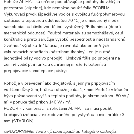
Rohože AL MAT sú určené pod plávajúce podlahy do vlhkých
priestorov (kúpeľne), kde nemožno použiť fólie ECOFILM.
Vykurovací prvok (špeciálne vodiče s dvojitou fluórpolymérovou
izoláciou a teplotnou odolnosťou 70 °C) je umiestnený medzi
samolepiacou hliníkovou fóliou, vystužený PE tkaninou (dobrá
mechanická odolnosť). Použité materiály sú samozhášavé, celá
konštrukcia preto zaručuje vysokú bezpečnosť a nadštandardnú
životnosť výrobku. Inštalácia je rovnaká ako pri bežných
vykurovacích rohožiach (nástrihom tkaniny), len je nutné
jednotlivé pásy vodivo prepojiť. Hliníková fólia po pripojení na
zemný vodič plní funkciu ochrannej mreže (v balení sú
prepojovacie samolepiace pásky).
Rohož je v prevedení ako dvojžilová, s jedným pripojovacím
vodičom dĺžky 3 m, hrúbka rohože je iba 1,7 mm. Pretože v kúpeľni
býva požadovaná vyššia teplota podlahy, je okrem príkonu 80 W /
m² v ponuke tiež príkon 140 W / m².
POZOR - v kombinácii s rohožami AL MAT sa musí použiť
kročajová izolácia z extrudovaného polystyrénu o min. hrúbke 3
mm (STARLON).
UPOZORNENIE: Tento výrobok spadá do kategórie riadených