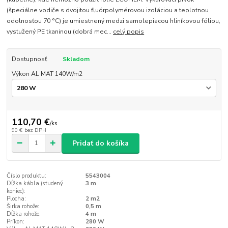
(špeciálne vodiče s dvojitou fluórpolymérovou izoláciou a teplotnou
odolnosťou 70 °C) je umiestnený medzi samolepiacou hliníkovou fóliou,
vystužený PE tkaninou (dobrá mec...
celý popis
Dostupnosť
Skladom
Výkon AL MAT 140W/m2
110,70 €
/
ks
90 €
bez DPH
Pridať do košíka
Číslo produktu:
5543004
Dĺžka kábla (studený
3 m
koniec):
Plocha:
2 m2
Širka rohože:
0,5 m
Dĺžka rohože:
4 m
Príkon:
280 W