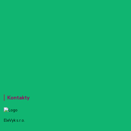
Kontakty
EleVyk s.r.o.