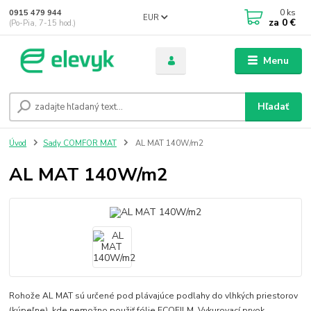
0
ks
0915 479 944
EUR
za
0 €
(Po-Pia, 7-15 hod.)
Menu
Hľadať
Úvod
Sady COMFOR MAT
AL MAT 140W/m2
AL MAT 140W/m2
Rohože AL MAT sú určené pod plávajúce podlahy do vlhkých priestorov
(kúpeľne), kde nemožno použiť fólie ECOFILM. Vykurovací prvok