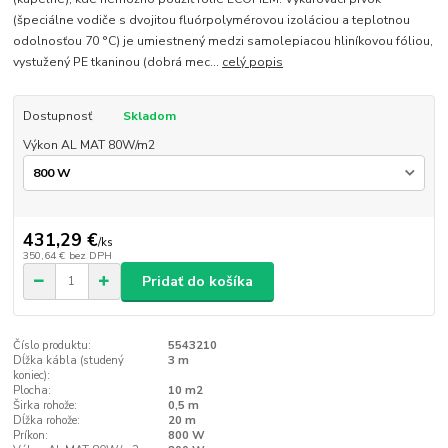
(špeciálne vodiče s dvojitou fluórpolymérovou izoláciou a teplotnou
odolnosťou 70 °C) je umiestnený medzi samolepiacou hliníkovou fóliou,
vystužený PE tkaninou (dobrá mec...
celý popis
Dostupnosť
Skladom
Výkon AL MAT 80W/m2
431,29 €
/
ks
350,64 €
bez DPH
Pridať do košíka
Číslo produktu:
5543210
Dĺžka kábla (studený
3 m
koniec):
Plocha:
10 m2
Širka rohože:
0,5 m
Dĺžka rohože:
20 m
Príkon:
800 W