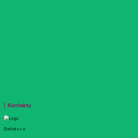
Kontakty
EleVyk s.r.o.