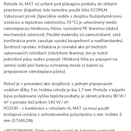
Rohože AL MAT sú určené pod plávajúce podlahy do vlhkých
priestorov (kúpeľne), kde nemožno použiť fólie ECOFILM.
Vykurovací prvok (špeciálne vodiče s dvojitou fluórpolymérovou
izoláciou a teplotnou odolnosťou 70 °C) je umiestnený medzi
samolepiacou hliníkovou fóliou, vystužený PE tkaninou (dobrá
mechanická odolnosť). Použité materiály sú samozhášavé, celá
konštrukcia preto zaručuje vysokú bezpečnosť a nadštandardnú
životnosť výrobku. Inštalácia je rovnaká ako pri bežných
vykurovacích rohožiach (nástrihom tkaniny), len je nutné
jednotlivé pásy vodivo prepojiť. Hliníková fólia po pripojení na
zemný vodič plní funkciu ochrannej mreže (v balení sú
prepojovacie samolepiace pásky).
Rohož je v prevedení ako dvojžilová, s jedným pripojovacím
vodičom dĺžky 3 m, hrúbka rohože je iba 1,7 mm. Pretože v kúpeľni
býva požadovaná vyššia teplota podlahy, je okrem príkonu 80 W /
m² v ponuke tiež príkon 140 W / m².
POZOR - v kombinácii s rohožami AL MAT sa musí použiť
kročajová izolácia z extrudovaného polystyrénu o min. hrúbke 3
mm (STARLON).
UPOZORNENIE: Tento výrobok spadá do kategórie riadených