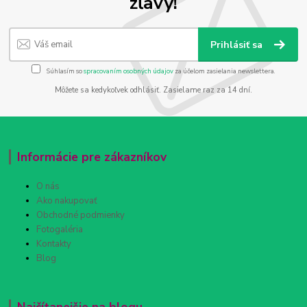
zľavy!
Prihlásiť sa
Súhlasím so
spracovaním osobných údajov
za účelom zasielania newslettera.
Môžete sa kedykoľvek odhlásiť. Zasielame raz za 14 dní.
Informácie pre zákazníkov
O nás
Ako nakupovať
Obchodné podmienky
Fotogaléria
Kontakty
Blog
Najčítanejšie na blogu