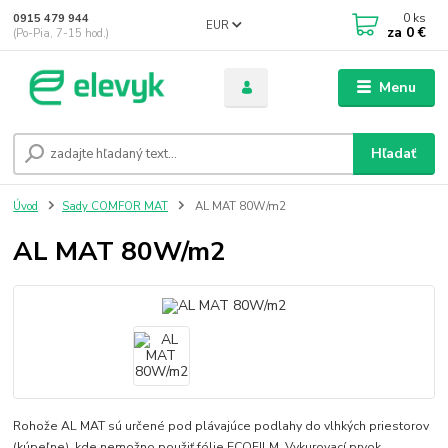
0
ks
0915 479 944
EUR
za
0 €
(Po-Pia, 7-15 hod.)
Menu
Hľadať
Úvod
Sady COMFOR MAT
AL MAT 80W/m2
AL MAT 80W/m2
Rohože AL MAT sú určené pod plávajúce podlahy do vlhkých priestorov
(kúpeľne), kde nemožno použiť fólie ECOFILM. Vykurovací prvok