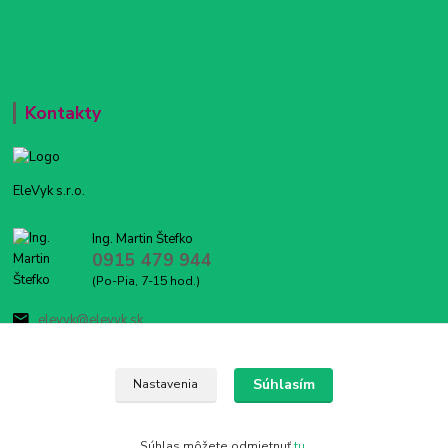
Kontakty
EleVyk s.r.o.
Ing. Martin Štefko
0915 479 944
(Po-Pia, 7-15 hod.)
elevyk@elevyk.sk
Súhlasím
Nastavenia
Súhlas môžete odmietnuť
tu
.