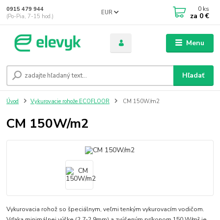
0
ks
0915 479 944
EUR
za
0 €
(Po-Pia, 7-15 hod.)
Menu
Hľadať
Úvod
Vykurovacie rohože ECOFLOOR
CM 150W/m2
CM 150W/m2
Vykurovacia rohož so špeciálnym, veľmi tenkým vykurovacím vodičom.
Vďaka minimálnej výške (2,7-2,9mm) a zvýšeným príkonom 150 W/m² je