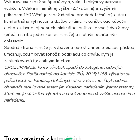
Vykurovacia rohož so špeciálnym, veľmi tenkým vykurovacím
vodičom. Vďaka minimálnej výške (2,7-2,9mm) a zvýšeným
príkonom 150 W/m² je rohož ideálna pre dodatočnú inštaláciu
komfortného vyhrievania dlažby v rámci rekonštrukcie kúpeľni
alebo kuchyne. Aj napriek minimálnej hrúbke je vodič dvojžilový
(pripája sa iba jeden koniec rohože) a s plným ochranným
opletením.
Spodná strana rohože je vybavená obojstrannou lepiacou páskou,
umožňujúcou fixovať rohož k podkladu do chvíle, kým je
zastierkovaná flexibilným tmelom.
UPOZORNENIE: Tento výrobok spadá do kategórie riadených
ohrievačov. Podľa nariadenia komisie (EÚ) 2015/1188, týkajúca sa
požiadaviek na Ekodizajn lokálnych ohrievačov, musí byť riadenie
ohrievača regulované externým riadiacim zariadením (termostatom),
ktoré nie je súčasťou výrobku a ktoré zodpovedá vyššie uvedenému
nariadeniu.
Tovar zaradený v kategóriách