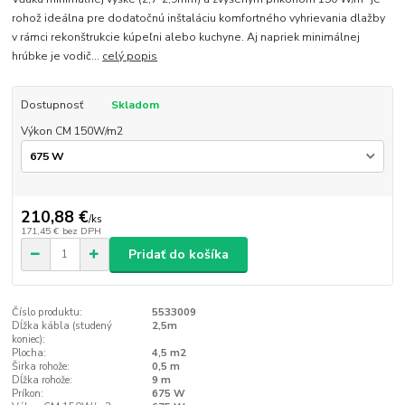
rohož ideálna pre dodatočnú inštaláciu komfortného vyhrievania dlažby
v rámci rekonštrukcie kúpeľni alebo kuchyne. Aj napriek minimálnej
hrúbke je vodič...
celý popis
Dostupnosť
Skladom
Výkon CM 150W/m2
210,88 €
/
ks
171,45 €
bez DPH
Pridať do košíka
Číslo produktu:
5533009
Dĺžka kábla (studený
2,5m
koniec):
Plocha:
4,5 m2
Širka rohože:
0,5 m
Dĺžka rohože:
9 m
Príkon:
675 W