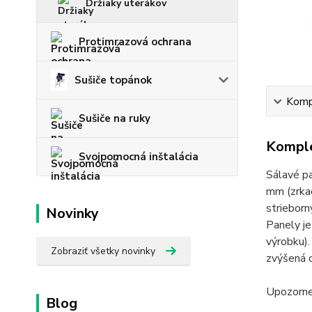
Držiaky uterákov
Protimrazová ochrana
Sušiče topánok
Kompl
Sušiče na ruky
Komple
Svojpomocná inštalácia
Sálavé p
mm (zrkad
strieborn
Novinky
Panely je
výrobku).
Zobraziť všetky novinky
zvýšená o
Upozornen
Blog