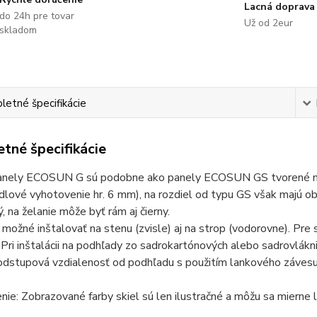
Lacná doprava
do 24h pre tovar
Už od 2eur
skladom
etné špecifikácie
tné špecifikácie
anely ECOSUN G sú podobne ako panely ECOSUN GS tvorené nosn
lové vyhotovenie hr. 6 mm), na rozdiel od typu GS však majú o
ý, na želanie môže byť rám aj čierny.
 možné inštalovať na stenu (zvisle) aj na strop (vodorovne). Pre s
 Pri inštalácii na podhľady zo sadrokartónových alebo sadrovlákn
dstupová vzdialenosť od podhľadu s použitím lankového závesu 
ie: Zobrazované farby skiel sú len ilustračné a môžu sa mierne l