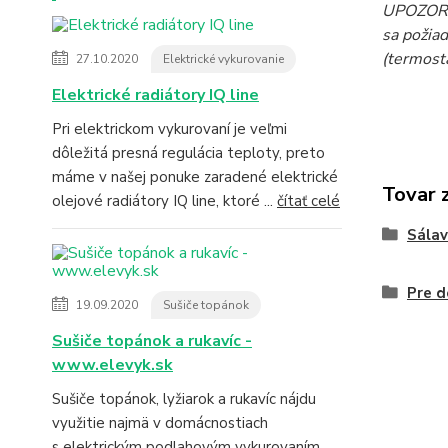
UPOZORNE
sa požiad
(termost
27.10.2020
Elektrické vykurovanie
Elektrické radiátory IQ line
Pri elektrickom vykurovaní je veľmi
dôležitá presná regulácia teploty, preto
máme v našej ponuke zaradené elektrické
Tovar 
olejové radiátory IQ line, ktoré ...
čítať celé
Sála
Pre d
19.09.2020
Sušiče topánok
Sušiče topánok a rukavíc -
www.elevyk.sk
Sušiče topánok, lyžiarok a rukavíc nájdu
využitie najmä v domácnostiach
s elektrickým podlahovým vykurovaním,