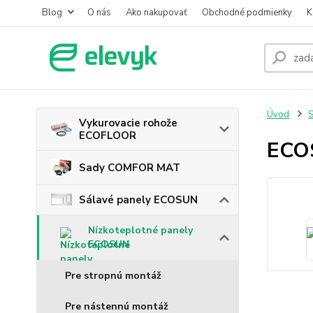
Blog
O nás
Ako nakupovať
Obchodné podmienky
K
Úvod
S
Vykurovacie rohože
ECOFLOOR
ECO
Sady COMFOR MAT
Sálavé panely ECOSUN
Nízkoteplotné panely
ECOSUN
Pre stropnú montáž
Pre nástennú montáž