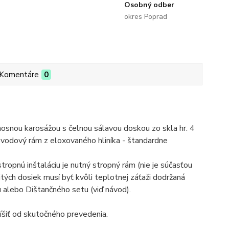
Osobný odber
okres Poprad
Komentáre
0
ou karosážou s čelnou sálavou doskou zo skla hr. 4
bvodový rám z eloxovaného hliníka - štandardne
tropnú inštaláciu je nutný stropný rám (nie je súčasťou
itých dosiek musí byť kvôli teplotnej záťaži dodržaná
alebo Dištančného setu (viď návod).
íšiť od skutočného prevedenia.