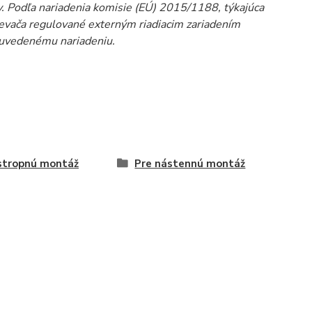
 Podľa nariadenia komisie (EÚ) 2015/1188, týkajúca
rievača regulované externým riadiacim zariadením
e uvedenému nariadeniu.
stropnú montáž
Pre nástennú montáž