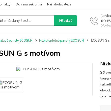
ontakty
Ochrana súkromia
Naši dodávatelia
Neviet
Hľadať
0915
(Po-Pi
álavé panely ECOSUN
Nízkoteplotné panely ECOSUN
ECOSUN G s 
SUN G s motívom
Nízk
Sálav
tvoren
(zrkad
obvodo
želanie