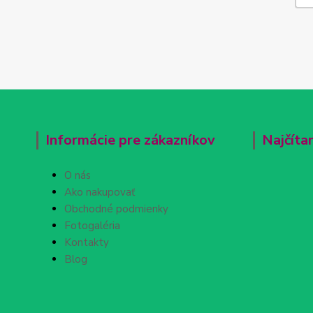
Informácie pre zákazníkov
Najčíta
O nás
Ako nakupovať
Obchodné podmienky
Fotogaléria
Kontakty
Blog