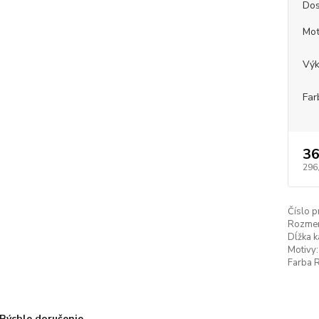
Dos
Mot
Vý
Far
36
296
Číslo p
Rozmer
Dĺžka k
Motivy:
Farba 
Rýchle doručenie