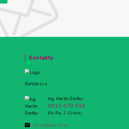
Kontakty
EleVyk s.r.o.
Ing. Martin Štefko
0915 479 944
(Po-Pia, 7-15 hod.)
elevyk@elevyk.sk