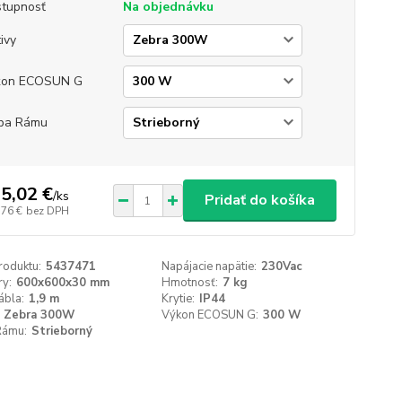
tupnosť
Na objednávku
ivy
kon ECOSUN G
ba Rámu
5,02 €
/
ks
Pridať do košíka
,76 €
bez DPH
roduktu:
5437471
Napájacie napätie:
230Vac
y:
600x600x30 mm
Hmotnosť:
7 kg
ábla:
1,9 m
Krytie:
IP44
Zebra 300W
Výkon ECOSUN G:
300 W
Rámu:
Strieborný