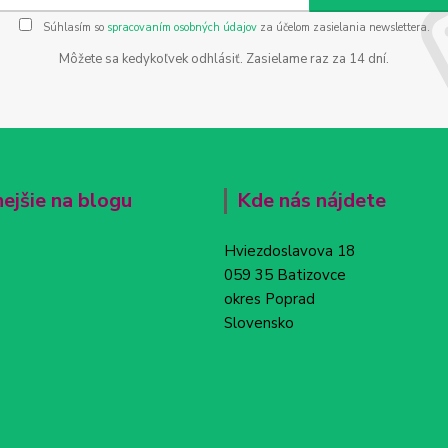
Súhlasím so
spracovaním osobných údajov
za účelom zasielania newslettera.
Môžete sa kedykoľvek odhlásiť. Zasielame raz za 14 dní.
nejšie na blogu
Kde nás nájdete
Hviezdoslavova 18
059 35 Batizovce
okres Poprad
Slovensko