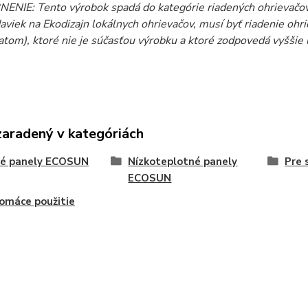
NIE: Tento výrobok spadá do kategórie riadených ohrievačov.
aviek na Ekodizajn lokálnych ohrievačov, musí byť riadenie oh
atom), ktoré nie je súčasťou výrobku a ktoré zodpovedá vyšši
zaradený v kategóriách
vé panely ECOSUN
Nízkoteplotné panely
Pre 
ECOSUN
omáce použitie