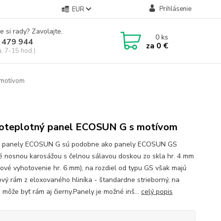
Prihlásenie
EUR
e si rady? Zavolajte.
0
ks
 479 944
za
0 €
a, 7-15 hod.)
motívom
oteplotný panel ECOSUN G s motívom
é panely ECOSUN G sú podobne ako panely ECOSUN GS
é nosnou karosážou s čelnou sálavou doskou zo skla hr. 4 mm
lové vyhotovenie hr. 6 mm), na rozdiel od typu GS však majú
vý rám z eloxovaného hliníka - štandardne strieborný, na
 môže byť rám aj čierny.Panely je možné inš...
celý popis