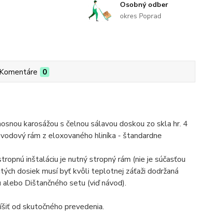
Osobný odber
okres Poprad
Komentáre
0
ou karosážou s čelnou sálavou doskou zo skla hr. 4
bvodový rám z eloxovaného hliníka - štandardne
tropnú inštaláciu je nutný stropný rám (nie je súčasťou
itých dosiek musí byť kvôli teplotnej záťaži dodržaná
alebo Dištančného setu (viď návod).
íšiť od skutočného prevedenia.