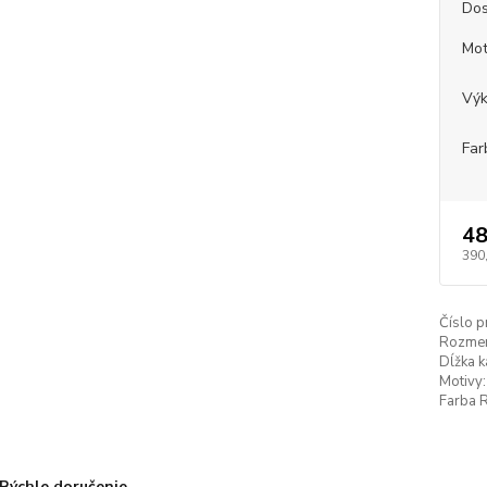
Dos
Mot
Vý
Far
48
390
Číslo p
Rozmer
Dĺžka k
Motivy:
Farba 
Rýchle doručenie