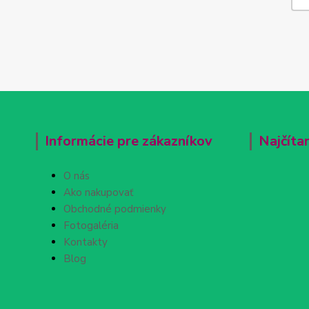
Informácie pre zákazníkov
Najčíta
O nás
Ako nakupovať
Obchodné podmienky
Fotogaléria
Kontakty
Blog