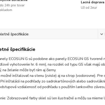
Lacná doprava
do 24h pre tovar
Už od 2eur
skladom
etné špecifikácie
tné špecifikácie
anely ECOSUN G sú podobne ako panely ECOSUN GS tvorené nosn
lové vyhotovenie hr. 6 mm), na rozdiel od typu GS však majú o
ý, na želanie môže byť rám aj čierny.
 možné inštalovať na stenu (zvisle) aj na strop (vodorovne). Pre s
 Pri inštalácii na podhľady zo sadrokartónových alebo sadrovlákn
dstupová vzdialenosť od podhľadu s použitím lankového závesu 
ie: Zobrazované farby skiel sú len ilustračné a môžu sa mierne l