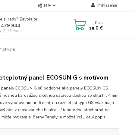
Prihlásenie
EUR
e si rady? Zavolajte.
0
ks
 479 944
za
0 €
a, 7-15 hod.)
motívom
oteplotný panel ECOSUN G s motívom
é panely ECOSUN G sú podobne ako panely ECOSUN GS
é nosnou karosážou s čelnou sálavou doskou zo skla hr. 4 mm
lové vyhotovenie hr. 6 mm), na rozdiel od typu GS však majú
vý rám z eloxovaného hliníka - štandardne strieborný, na
 môže byť rám aj čierny.Panely je možné inš...
celý popis