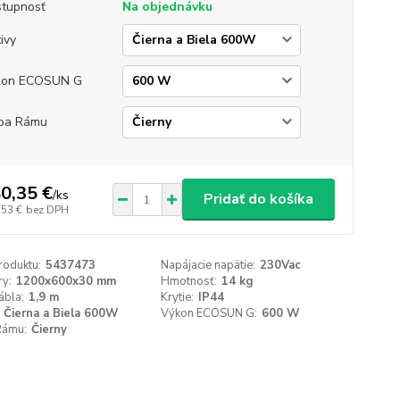
tupnosť
Na objednávku
ivy
kon ECOSUN G
ba Rámu
0,35 €
/
ks
Pridať do košíka
,53 €
bez DPH
roduktu:
5437473
Napájacie napätie:
230Vac
y:
1200x600x30 mm
Hmotnosť:
14 kg
ábla:
1,9 m
Krytie:
IP44
Čierna a Biela 600W
Výkon ECOSUN G:
600 W
Rámu:
Čierny