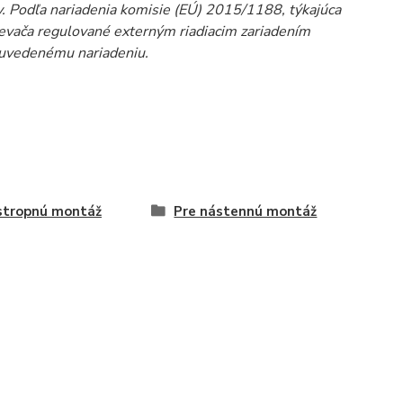
 Podľa nariadenia komisie (EÚ) 2015/1188, týkajúca
rievača regulované externým riadiacim zariadením
e uvedenému nariadeniu.
stropnú montáž
Pre nástennú montáž