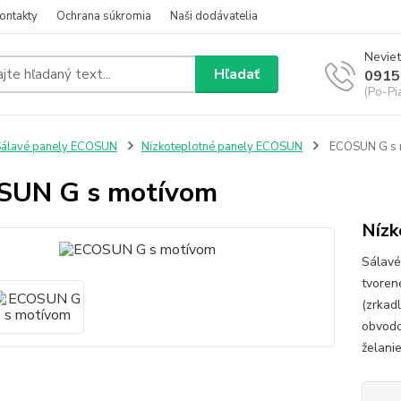
ontakty
Ochrana súkromia
Naši dodávatelia
Neviet
Hľadať
0915
(Po-Pi
álavé panely ECOSUN
Nízkoteplotné panely ECOSUN
ECOSUN G s 
SUN G s motívom
Nízk
Sálav
tvoren
(zrkad
obvodo
želanie