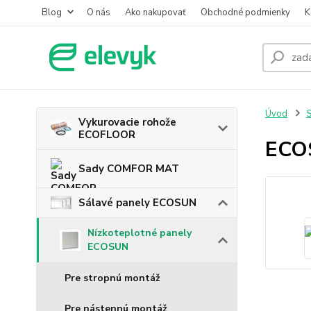
Blog
O nás
Ako nakupovať
Obchodné podmienky
K
Úvod
S
Vykurovacie rohože
ECOFLOOR
ECO
Sady COMFOR MAT
Sálavé panely ECOSUN
Nízkoteplotné panely
ECOSUN
Pre stropnú montáž
Pre nástennú montáž