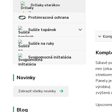
Držiaky uterákov
Protimrazová ochrana
Sušiče topánok
Kompl
Sušiče na ruky
Komple
Svojpomocná inštalácia
Sálavé p
mm (zrkad
strieborn
Novinky
Panely je
výrobku).
Zobraziť všetky novinky
zvýšená o
Upozornen
Blog