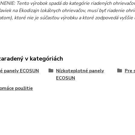
NIE: Tento výrobok spadá do kategórie riadených ohrievačov.
aviek na Ekodizajn lokálnych ohrievačov, musí byť riadenie oh
atom), ktoré nie je súčasťou výrobku a ktoré zodpovedá vyšši
zaradený v kategóriách
vé panely ECOSUN
Nízkoteplotné panely
Pre 
ECOSUN
omáce použitie