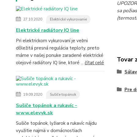
UPOZORNE
sa požiad
(termost
27.10.2020
Elektrické vykurovanie
Elektrické radiátory IQ line
Pri elektrickom vykurovaní je veľmi
dôležitá presná regulácia teploty, preto
máme v našej ponuke zaradené elektrické
Tovar 
olejové radiátory IQ line, ktoré ...
čítať celé
Sála
Pre d
19.09.2020
Sušiče topánok
Sušiče topánok a rukavíc -
www.elevyk.sk
Sušiče topánok, lyžiarok a rukavíc nájdu
využitie najmä v domácnostiach