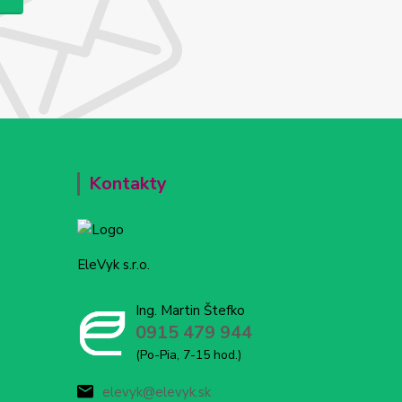
Kontakty
EleVyk s.r.o.
Ing. Martin Štefko
0915 479 944
(Po-Pia, 7-15 hod.)
elevyk@elevyk.sk