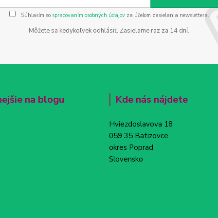
Súhlasím so
spracovaním osobných údajov
za účelom zasielania newslettera.
Môžete sa kedykoľvek odhlásiť. Zasielame raz za 14 dní.
nejšie na blogu
Kde nás nájdete
Hviezdoslavova 18
059 35 Batizovce
okres Poprad
Slovensko