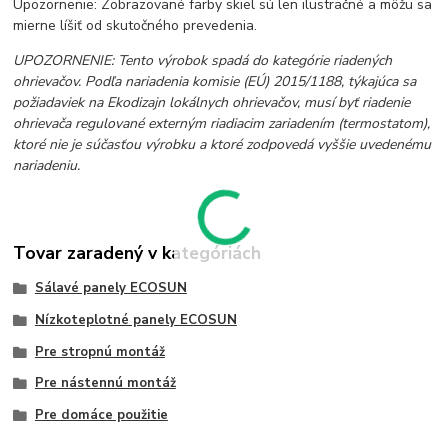
Upozornenie: Zobrazované farby skiel sú len ilustračné a môžu sa
mierne líšiť od skutočného prevedenia.
UPOZORNENIE: Tento výrobok spadá do kategórie riadených
ohrievačov. Podľa nariadenia komisie (EÚ) 2015/1188, týkajúca sa
požiadaviek na Ekodizajn lokálnych ohrievačov, musí byť riadenie
ohrievača regulované externým riadiacim zariadením (termostatom),
ktoré nie je súčasťou výrobku a ktoré zodpovedá vyššie uvedenému
nariadeniu.
Tovar zaradený v kategóriách
Sálavé panely ECOSUN
Nízkoteplotné panely ECOSUN
Pre stropnú montáž
Pre nástennú montáž
Pre domáce použitie