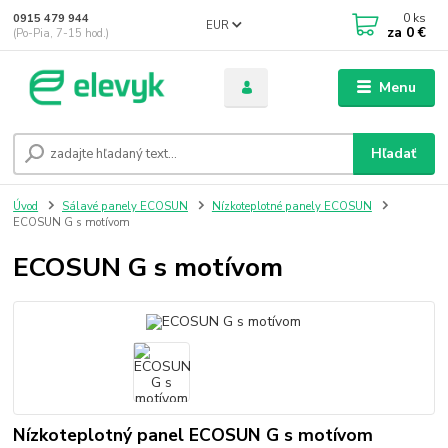
0
ks
0915 479 944
EUR
za
0 €
(Po-Pia, 7-15 hod.)
Menu
Hľadať
Úvod
Sálavé panely ECOSUN
Nízkoteplotné panely ECOSUN
ECOSUN G s motívom
ECOSUN G s motívom
Nízkoteplotný panel ECOSUN G s motívom