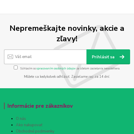
Nepremeškajte novinky, akcie a
zľavy!
Prihlásiť sa
Súhlasím so
spracovaním osobných údajov
za účelom zasielania newslettera.
Môžete sa kedykoľvek odhlásiť. Zasielame raz za 14 dní.
Informácie pre zákazníkov
O nás
Ako nakupovať
Obchodné podmienky