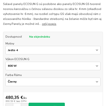
Sálavé panely ECOSUN G sú podobne ako panely ECOSUN GS tvorené
nosnou karosážou s čelnou sálavou doskou zo skla hr. 4 mm (zrkadlové
vyhotovenie hr. 6 mm), na rozdiel od typu GS však majú obvodový rám z
eloxovaného hliníka - štandardne strieborný, na želanie môže byť rám aj
čierny.Panely je možné inš...
celý popis
Dostupnosť
Na objednávku
Motivy
Výkon ECOSUN G
Farba Rámu
480,35 €
/
ks
390,53 €
bez DPH