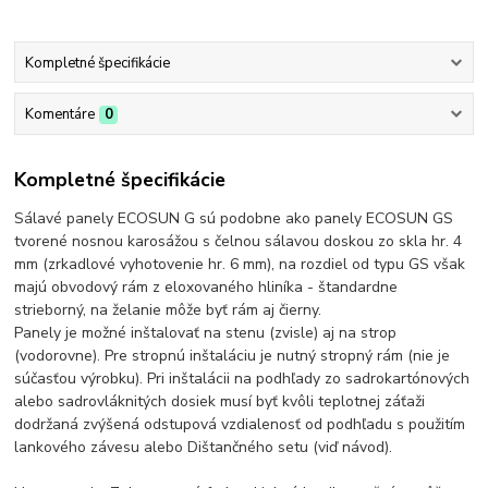
Kompletné špecifikácie
Komentáre
0
Kompletné špecifikácie
Sálavé panely ECOSUN G sú podobne ako panely ECOSUN GS
tvorené nosnou karosážou s čelnou sálavou doskou zo skla hr. 4
mm (zrkadlové vyhotovenie hr. 6 mm), na rozdiel od typu GS však
majú obvodový rám z eloxovaného hliníka - štandardne
strieborný, na želanie môže byť rám aj čierny.
Panely je možné inštalovať na stenu (zvisle) aj na strop
(vodorovne). Pre stropnú inštaláciu je nutný stropný rám (nie je
súčasťou výrobku). Pri inštalácii na podhľady zo sadrokartónových
alebo sadrovláknitých dosiek musí byť kvôli teplotnej záťaži
dodržaná zvýšená odstupová vzdialenosť od podhľadu s použitím
lankového závesu alebo Dištančného setu (viď návod).