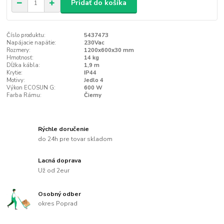
Pridať do košíka
Číslo produktu:
5437473
Napájacie napätie:
230Vac
Rozmery:
1200x600x30 mm
Hmotnosť:
14 kg
Dĺžka kábla:
1,9 m
Krytie:
IP44
Motivy:
Jedlo 4
Výkon ECOSUN G:
600 W
Farba Rámu:
Čierny
Rýchle doručenie
do 24h pre tovar skladom
Lacná doprava
Už od 2eur
Osobný odber
okres Poprad