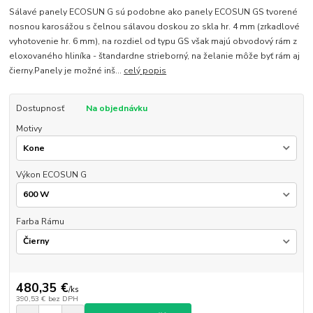
Sálavé panely ECOSUN G sú podobne ako panely ECOSUN GS tvorené
nosnou karosážou s čelnou sálavou doskou zo skla hr. 4 mm (zrkadlové
vyhotovenie hr. 6 mm), na rozdiel od typu GS však majú obvodový rám z
eloxovaného hliníka - štandardne strieborný, na želanie môže byť rám aj
čierny.Panely je možné inš...
celý popis
Dostupnosť
Na objednávku
Motivy
Výkon ECOSUN G
Farba Rámu
480,35 €
/
ks
390,53 €
bez DPH