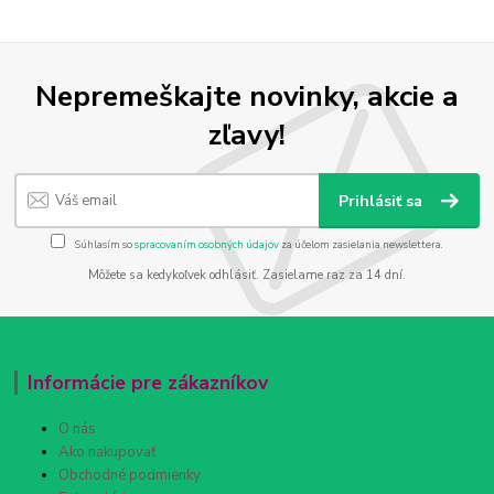
Nepremeškajte novinky, akcie a
zľavy!
Prihlásiť sa
Súhlasím so
spracovaním osobných údajov
za účelom zasielania newslettera.
Môžete sa kedykoľvek odhlásiť. Zasielame raz za 14 dní.
Informácie pre zákazníkov
O nás
Ako nakupovať
Obchodné podmienky