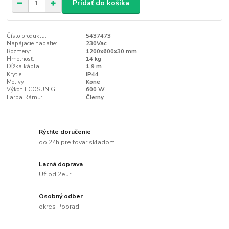
Pridať do košíka
Číslo produktu:
5437473
Napájacie napätie:
230Vac
Rozmery:
1200x600x30 mm
Hmotnosť:
14 kg
Dĺžka kábla:
1,9 m
Krytie:
IP44
Motivy:
Kone
Výkon ECOSUN G:
600 W
Farba Rámu:
Čierny
Rýchle doručenie
do 24h pre tovar skladom
Lacná doprava
Už od 2eur
Osobný odber
okres Poprad