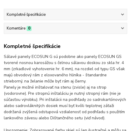
Kompletné špecifikácie
Komentáre
0
Kompletné špecifikácie
Sálavé panely ECOSUN G sú podobne ako panely ECOSUN GS
tvorené nosnou karosážou s čelnou sálavou doskou zo skla hr. 4
mm (zrkadlové vyhotovenie hr. 6 mm), na rozdiel od typu GS však
majú obvodový rám z eloxovaného hliníka - štandardne
strieborný, na želanie môže byť rám aj čierny.
Panely je možné inštalovať na stenu (zvisle) aj na strop
(vodorovne). Pre stropnú inštaláciu je nutný stropný rám (nie je
súčasťou výrobku). Pri inštalácii na podhľady zo sadrokartónových
alebo sadrovláknitých dosiek musí byť kvôli teplotnej záťaži
dodržaná zvýšená odstupová vzdialenosť od podhľadu s použitím
lankového závesu alebo Dištančného setu (viď návod).
Upozornenie: Zobrazované farby skiel sú len ilustračné a môžu sa