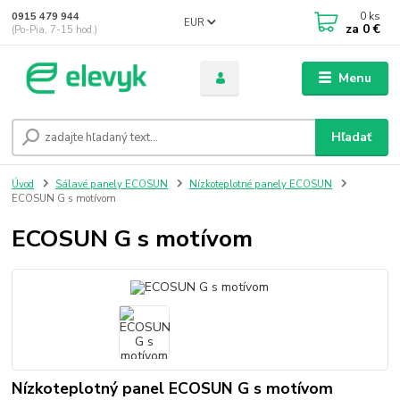
0
ks
0915 479 944
EUR
za
0 €
(Po-Pia, 7-15 hod.)
Menu
Hľadať
Úvod
Sálavé panely ECOSUN
Nízkoteplotné panely ECOSUN
ECOSUN G s motívom
ECOSUN G s motívom
Nízkoteplotný panel ECOSUN G s motívom