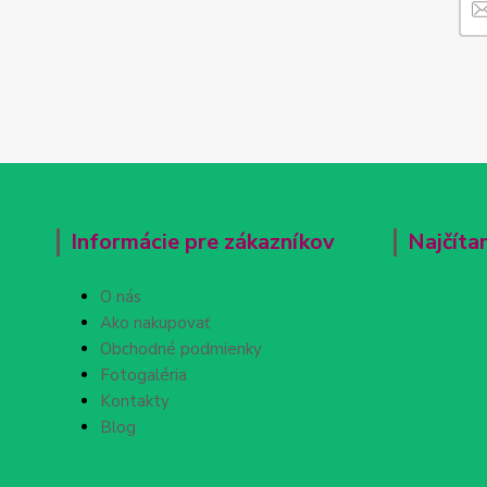
Informácie pre zákazníkov
Najčíta
O nás
Ako nakupovať
Obchodné podmienky
Fotogaléria
Kontakty
Blog