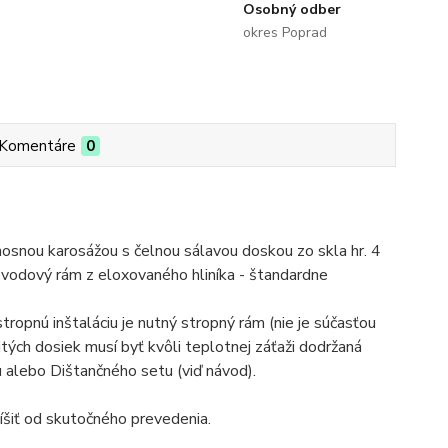
Osobný odber
okres Poprad
Komentáre
0
ou karosážou s čelnou sálavou doskou zo skla hr. 4
bvodový rám z eloxovaného hliníka - štandardne
tropnú inštaláciu je nutný stropný rám (nie je súčasťou
itých dosiek musí byť kvôli teplotnej záťaži dodržaná
alebo Dištančného setu (viď návod).
íšiť od skutočného prevedenia.