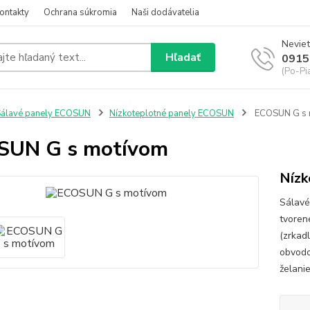
ontakty
Ochrana súkromia
Naši dodávatelia
Neviet
Hľadať
0915
(Po-Pi
álavé panely ECOSUN
Nízkoteplotné panely ECOSUN
ECOSUN G s 
SUN G s motívom
Nízk
Sálav
tvoren
(zrkad
obvodo
želanie