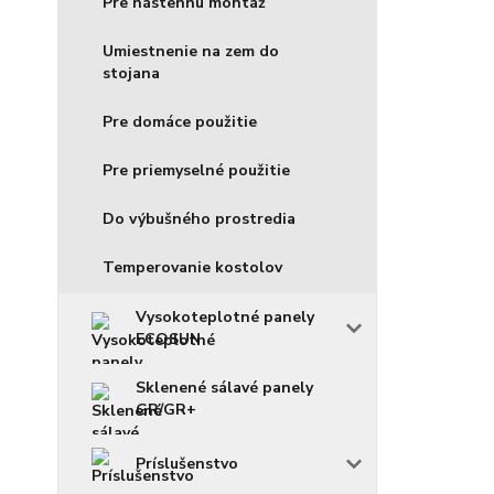
Pre nástennú montáž
Umiestnenie na zem do
stojana
Pre domáce použitie
Pre priemyselné použitie
Do výbušného prostredia
Temperovanie kostolov
Vysokoteplotné panely
ECOSUN
Sklenené sálavé panely
GR/GR+
Príslušenstvo