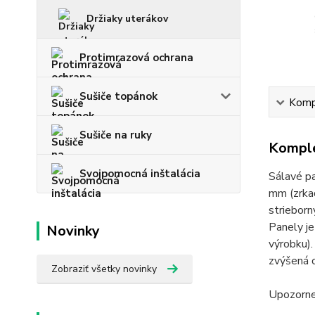
Držiaky uterákov
Protimrazová ochrana
Sušiče topánok
Kompl
Sušiče na ruky
Komple
Svojpomocná inštalácia
Sálavé p
mm (zrkad
strieborn
Panely je
Novinky
výrobku).
zvýšená o
Zobraziť všetky novinky
Upozornen