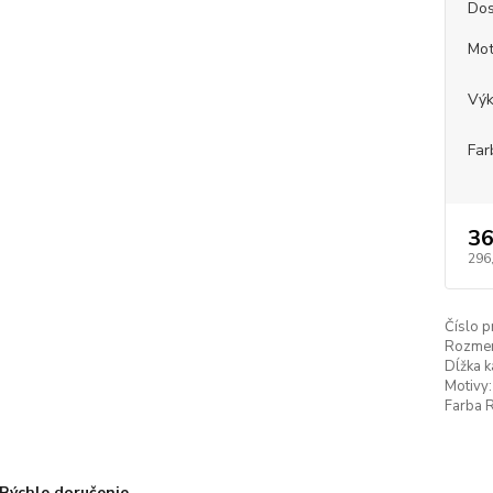
Dos
Mot
Vý
Far
36
296
Číslo p
Rozmer
Dĺžka k
Motivy:
Farba 
Rýchle doručenie