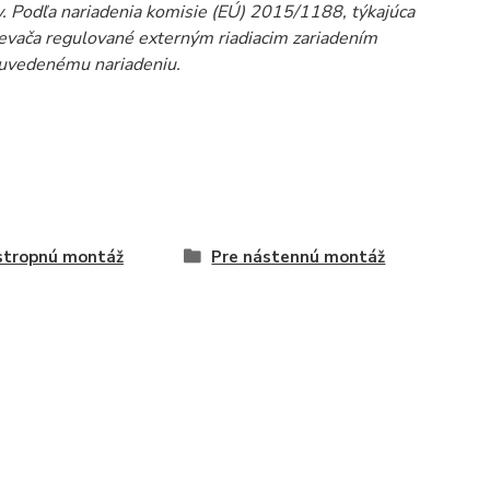
 Podľa nariadenia komisie (EÚ) 2015/1188, týkajúca
rievača regulované externým riadiacim zariadením
e uvedenému nariadeniu.
stropnú montáž
Pre nástennú montáž