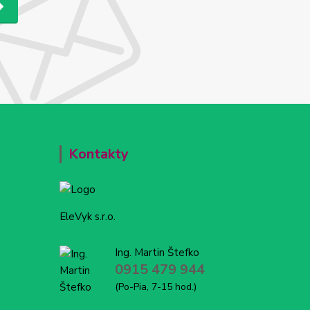
Kontakty
EleVyk s.r.o.
Ing. Martin Štefko
0915 479 944
(Po-Pia, 7-15 hod.)