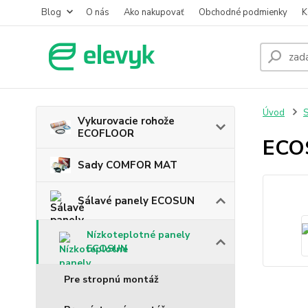
Blog
O nás
Ako nakupovať
Obchodné podmienky
K
Úvod
S
Vykurovacie rohože
ECOFLOOR
ECO
Sady COMFOR MAT
Sálavé panely ECOSUN
Nízkoteplotné panely
ECOSUN
Pre stropnú montáž