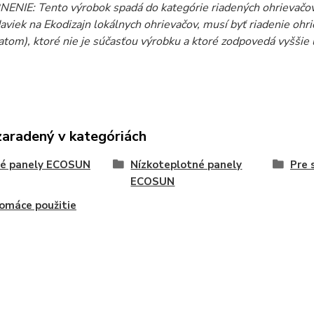
NIE: Tento výrobok spadá do kategórie riadených ohrievačov.
aviek na Ekodizajn lokálnych ohrievačov, musí byť riadenie oh
atom), ktoré nie je súčasťou výrobku a ktoré zodpovedá vyšši
zaradený v kategóriách
vé panely ECOSUN
Nízkoteplotné panely
Pre 
ECOSUN
omáce použitie