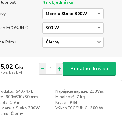
tupnosť
Na objednávku
ivy
kon ECOSUN G
ba Rámu
5,02 €
/
ks
Pridať do košíka
,76 €
bez DPH
roduktu:
5437471
Napájacie napätie:
230Vac
y:
600x600x30 mm
Hmotnosť:
7 kg
ábla:
1,9 m
Krytie:
IP44
More a Slnko 300W
Výkon ECOSUN G:
300 W
Rámu:
Čierny