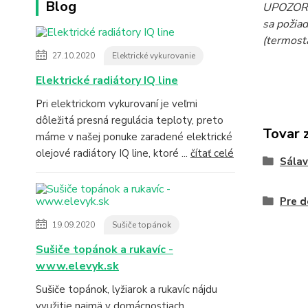
Blog
UPOZORNE
sa požiad
(termost
27.10.2020
Elektrické vykurovanie
Elektrické radiátory IQ line
Pri elektrickom vykurovaní je veľmi
dôležitá presná regulácia teploty, preto
Tovar 
máme v našej ponuke zaradené elektrické
olejové radiátory IQ line, ktoré ...
čítať celé
Sála
Pre d
19.09.2020
Sušiče topánok
Sušiče topánok a rukavíc -
www.elevyk.sk
Sušiče topánok, lyžiarok a rukavíc nájdu
využitie najmä v domácnostiach