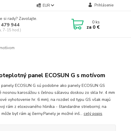
Prihlásenie
EUR
e si rady? Zavolajte.
0
ks
 479 944
za
0 €
a, 7-15 hod.)
motívom
oteplotný panel ECOSUN G s motívom
é panely ECOSUN G sú podobne ako panely ECOSUN GS
é nosnou karosážou s čelnou sálavou doskou zo skla hr. 4 mm
lové vyhotovenie hr. 6 mm), na rozdiel od typu GS však majú
vý rám z eloxovaného hliníka - štandardne strieborný, na
 môže byť rám aj čierny.Panely je možné inš...
celý popis