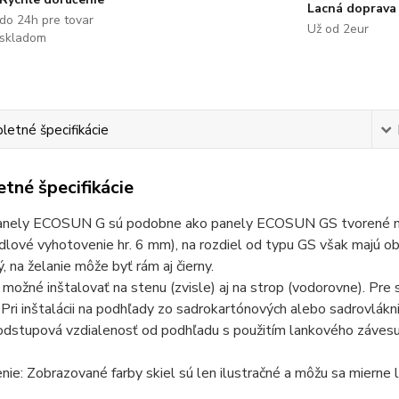
Lacná doprava
do 24h pre tovar
Už od 2eur
skladom
etné špecifikácie
tné špecifikácie
anely ECOSUN G sú podobne ako panely ECOSUN GS tvorené nosn
lové vyhotovenie hr. 6 mm), na rozdiel od typu GS však majú o
ý, na želanie môže byť rám aj čierny.
 možné inštalovať na stenu (zvisle) aj na strop (vodorovne). Pre s
 Pri inštalácii na podhľady zo sadrokartónových alebo sadrovlákn
dstupová vzdialenosť od podhľadu s použitím lankového závesu 
ie: Zobrazované farby skiel sú len ilustračné a môžu sa mierne l