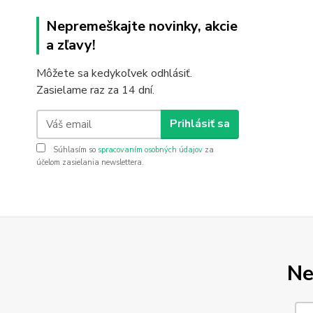
Nepremeškajte novinky, akcie
a zľavy!
Môžete sa kedykoľvek odhlásiť.
Zasielame raz za 14 dní.
Prihlásiť sa
Súhlasím so
spracovaním osobných údajov
za
účelom zasielania newslettera.
Ne