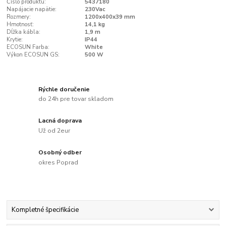
Číslo produktu:
5437180
Napájacie napätie:
230Vac
Rozmery:
1200x400x39 mm
Hmotnosť:
14,1 kg
Dĺžka kábla:
1,9 m
Krytie:
IP44
ECOSUN Farba:
White
Výkon ECOSUN GS:
500 W
Rýchle doručenie
do 24h pre tovar skladom
Lacná doprava
Už od 2eur
Osobný odber
okres Poprad
Kompletné špecifikácie