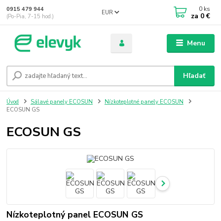
0
ks
0915 479 944
EUR
za
0 €
(Po-Pia, 7-15 hod.)
Menu
Hľadať
Úvod
Sálavé panely ECOSUN
Nízkoteplotné panely ECOSUN
ECOSUN GS
ECOSUN GS
Nízkoteplotný panel ECOSUN GS