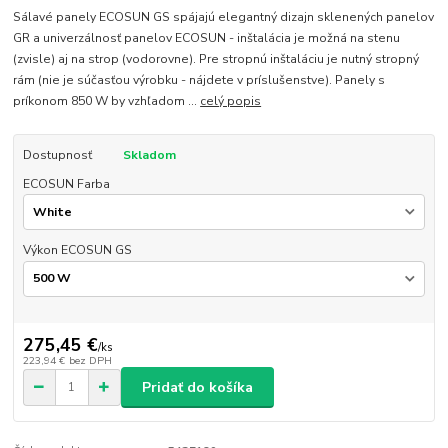
Sálavé panely ECOSUN GS spájajú elegantný dizajn sklenených panelov
GR a univerzálnosť panelov ECOSUN - inštalácia je možná na stenu
(zvisle) aj na strop (vodorovne). Pre stropnú inštaláciu je nutný stropný
rám (nie je súčasťou výrobku - nájdete v príslušenstve). Panely s
príkonom 850 W by vzhľadom ...
celý popis
Dostupnosť
Skladom
ECOSUN Farba
Výkon ECOSUN GS
275,45 €
/
ks
223,94 €
bez DPH
Pridať do košíka