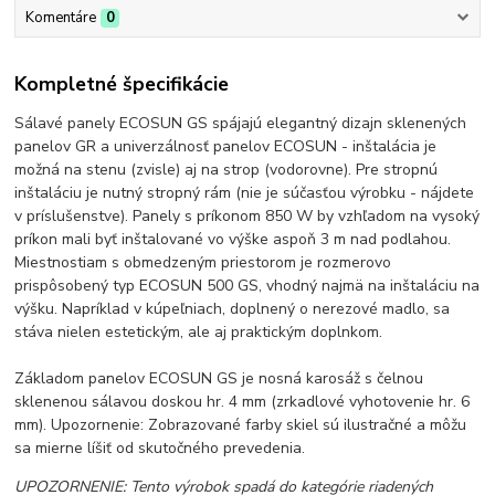
Komentáre
0
Kompletné špecifikácie
Sálavé panely ECOSUN GS spájajú elegantný dizajn sklenených
panelov GR a univerzálnosť panelov ECOSUN - inštalácia je
možná na stenu (zvisle) aj na strop (vodorovne). Pre stropnú
inštaláciu je nutný stropný rám (nie je súčasťou výrobku - nájdete
v príslušenstve). Panely s príkonom 850 W by vzhľadom na vysoký
príkon mali byť inštalované vo výške aspoň 3 m nad podlahou.
Miestnostiam s obmedzeným priestorom je rozmerovo
prispôsobený typ ECOSUN 500 GS, vhodný najmä na inštaláciu na
výšku. Napríklad v kúpeľniach, doplnený o nerezové madlo, sa
stáva nielen estetickým, ale aj praktickým doplnkom.
Základom panelov ECOSUN GS je nosná karosáž s čelnou
sklenenou sálavou doskou hr. 4 mm (zrkadlové vyhotovenie hr. 6
mm). Upozornenie: Zobrazované farby skiel sú ilustračné a môžu
sa mierne líšiť od skutočného prevedenia.
UPOZORNENIE: Tento výrobok spadá do kategórie riadených