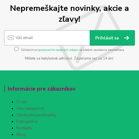
Nepremeškajte novinky, akcie a
zľavy!
Prihlásiť sa
Súhlasím so
spracovaním osobných údajov
za účelom zasielania newslettera.
Môžete sa kedykoľvek odhlásiť. Zasielame raz za 14 dní.
Informácie pre zákazníkov
O nás
Ako nakupovať
Obchodné podmienky
Fotogaléria
Kontakty
Blog