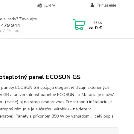
Prihlásenie
EUR
e si rady? Zavolajte.
0
ks
 479 944
za
0 €
a, 7-15 hod.)
oteplotný panel ECOSUN GS
 panely ECOSUN GS spájajú elegantný dizajn sklenených
v GR a univerzálnosť panelov ECOSUN - inštalácia je možná
u (zvisle) aj na strop (vodorovne). Pre stropnú inštaláciu je
stropný rám (nie je súčasťou výrobku - nájdete v
šenstve). Panely s príkonom 850 W by vzhľadom ...
celý popis