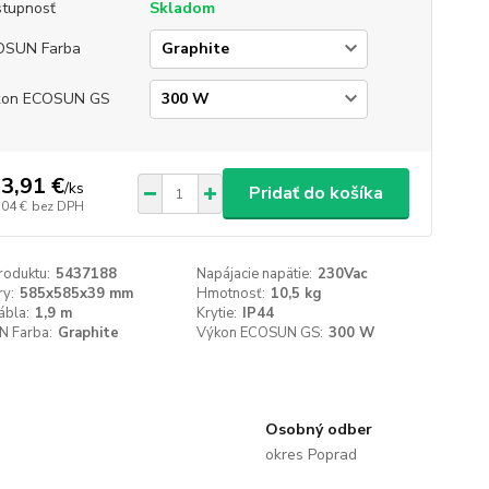
tupnosť
Skladom
OSUN Farba
kon ECOSUN GS
3,91 €
/
ks
Pridať do košíka
,04 €
bez DPH
roduktu:
5437188
Napájacie napätie:
230Vac
y:
585x585x39 mm
Hmotnosť:
10,5 kg
ábla:
1,9 m
Krytie:
IP44
 Farba:
Graphite
Výkon ECOSUN GS:
300 W
Osobný odber
okres Poprad