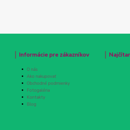
Informácie pre zákazníkov
Najčíta
O nás
Ako nakupovať
Obchodné podmienky
Fotogaléria
Kontakty
Blog