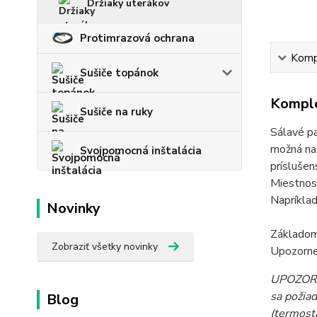
Držiaky uterákov
Protimrazová ochrana
Kompl
Sušiče topánok
Komple
Sušiče na ruky
Sálavé p
možná na 
Svojpomocná inštalácia
príslušen
Miestnos
Napríklad
Novinky
Základom
Zobraziť všetky novinky
Upozornen
UPOZORNE
sa požiad
Blog
(termost