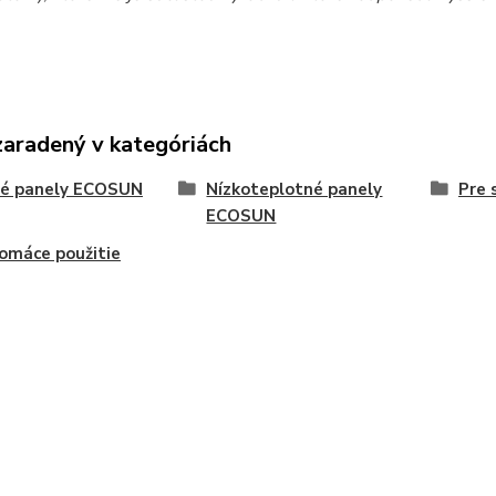
zaradený v kategóriách
vé panely ECOSUN
Nízkoteplotné panely
Pre 
ECOSUN
omáce použitie