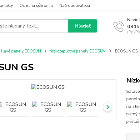
ontakty
Ochrana súkromia
Naši dodávatelia
Neviet
Hľadať
0915
(Po-Pi
álavé panely ECOSUN
Nízkoteplotné panely ECOSUN
ECOSUN GS
SUN GS
Nízk
Sálavé
panelo
na sten
nutný 
príslu