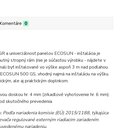
Komentáre
0
R a univerzálnosť panelov ECOSUN - inštalácia je
nutný stropný rám (nie je súčasťou výrobku - nájdete v
ali byť inštalované vo výške aspoň 3 m nad podlahou.
ECOSUN 500 GS, vhodný najmä na inštaláciu na výšku.
ickým, ale aj praktickým doplnkom.
ou doskou hr. 4 mm (zrkadlové vyhotovenie hr. 6 mm).
ť od skutočného prevedenia.
 Podľa nariadenia komisie (EÚ) 2015/1188, týkajúca
rievača regulované externým riadiacim zariadením
e uvedenému nariadeniu.