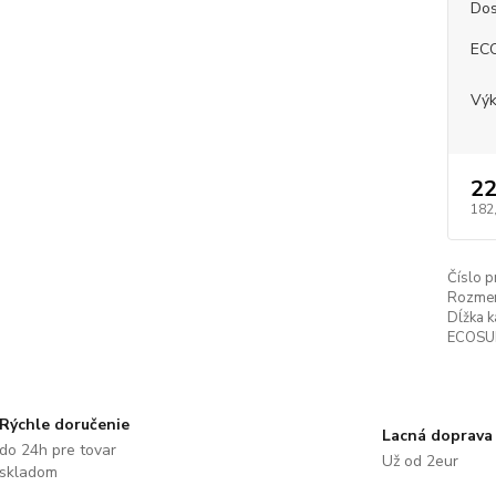
Dos
EC
Vý
22
182
Číslo p
Rozmer
Dĺžka k
ECOSUN
Rýchle doručenie
Lacná doprava
do 24h pre tovar
Už od 2eur
skladom