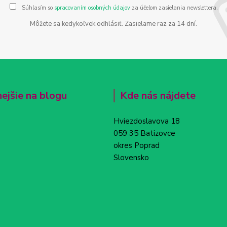
Súhlasím so
spracovaním osobných údajov
za účelom zasielania newslettera.
Môžete sa kedykoľvek odhlásiť. Zasielame raz za 14 dní.
nejšie na blogu
Kde nás nájdete
Hviezdoslavova 18
059 35 Batizovce
okres Poprad
Slovensko