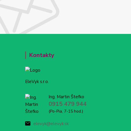
Kontakty
EleVyk s.r.o.
Ing. Martin Štefko
0915 479 944
(Po-Pia, 7-15 hod.)
elevyk@elevyk.sk