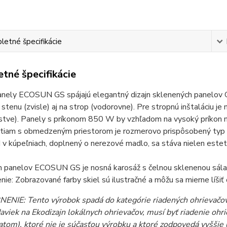
etné špecifikácie
tné špecifikácie
anely ECOSUN GS spájajú elegantný dizajn sklenených panelov G
stenu (zvisle) aj na strop (vodorovne). Pre stropnú inštaláciu je 
stve). Panely s príkonom 850 W by vzhľadom na vysoký príkon m
tiam s obmedzeným priestorom je rozmerovo prispôsobený typ 
 v kúpeľniach, doplnený o nerezové madlo, sa stáva nielen estet
 panelov ECOSUN GS je nosná karosáž s čelnou sklenenou sálav
ie: Zobrazované farby skiel sú ilustračné a môžu sa mierne líši
NIE: Tento výrobok spadá do kategórie riadených ohrievačov.
aviek na Ekodizajn lokálnych ohrievačov, musí byť riadenie oh
atom), ktoré nie je súčasťou výrobku a ktoré zodpovedá vyšši