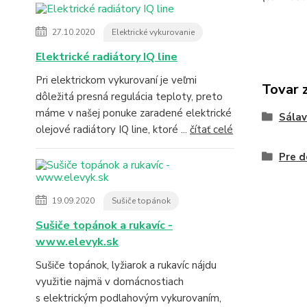
27.10.2020
Elektrické vykurovanie
Elektrické radiátory IQ line
Pri elektrickom vykurovaní je veľmi
Tovar 
dôležitá presná regulácia teploty, preto
máme v našej ponuke zaradené elektrické
Sála
olejové radiátory IQ line, ktoré ...
čítať celé
Pre d
19.09.2020
Sušiče topánok
Sušiče topánok a rukavíc -
www.elevyk.sk
Sušiče topánok, lyžiarok a rukavíc nájdu
využitie najmä v domácnostiach
s elektrickým podlahovým vykurovaním,