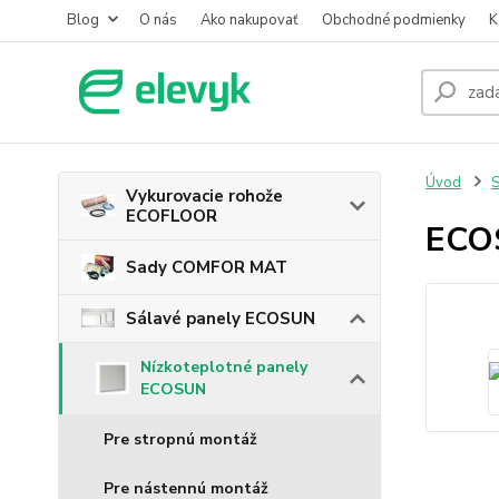
Blog
O nás
Ako nakupovať
Obchodné podmienky
K
Úvod
S
Vykurovacie rohože
ECOFLOOR
ECO
Sady COMFOR MAT
Sálavé panely ECOSUN
Nízkoteplotné panely
ECOSUN
Pre stropnú montáž
Pre nástennú montáž