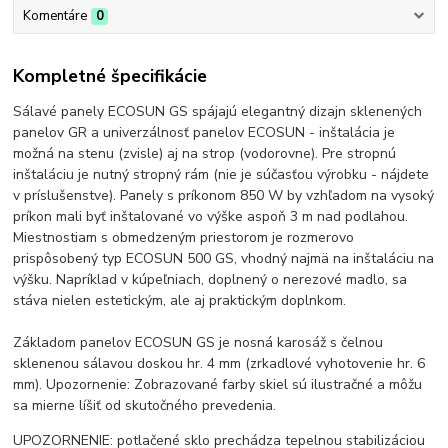
Komentáre
0
Kompletné špecifikácie
Sálavé panely ECOSUN GS spájajú elegantný dizajn sklenených
panelov GR a univerzálnosť panelov ECOSUN - inštalácia je
možná na stenu (zvisle) aj na strop (vodorovne). Pre stropnú
inštaláciu je nutný stropný rám (nie je súčasťou výrobku - nájdete
v príslušenstve). Panely s príkonom 850 W by vzhľadom na vysoký
príkon mali byť inštalované vo výške aspoň 3 m nad podlahou.
Miestnostiam s obmedzeným priestorom je rozmerovo
prispôsobený typ ECOSUN 500 GS, vhodný najmä na inštaláciu na
výšku. Napríklad v kúpeľniach, doplnený o nerezové madlo, sa
stáva nielen estetickým, ale aj praktickým doplnkom.
Základom panelov ECOSUN GS je nosná karosáž s čelnou
sklenenou sálavou doskou hr. 4 mm (zrkadlové vyhotovenie hr. 6
mm). Upozornenie: Zobrazované farby skiel sú ilustračné a môžu
sa mierne líšiť od skutočného prevedenia.
UPOZORNENIE: potlačené sklo prechádza tepelnou stabilizáciou