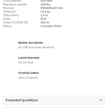
Číslo produktu:
5437494
Napájacie napätie:
230Vac
Rozmery:
585x585x39 mm
Hmotnosť:
10,5 kg
Dĺžka kábla:
1,9 m
Krytie:
IP44
Výkon ECOSUN GS:
300 W
Motivy:
Colorado 300W
Rýchle doručenie
do 24h pre tovar skladom
Lacná doprava
Už od 2eur
Osobný odber
okres Poprad
Kompletné špecifikácie