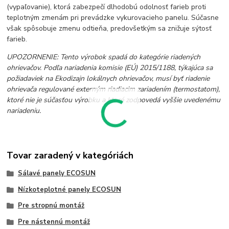
(vypaľovanie), ktorá zabezpečí dlhodobú odolnosť farieb proti
teplotným zmenám pri prevádzke vykurovacieho panelu. Súčasne
však spôsobuje zmenu odtieňa, predovšetkým sa znižuje sýtosť
farieb.
UPOZORNENIE: Tento výrobok spadá do kategórie riadených
ohrievačov. Podľa nariadenia komisie (EÚ) 2015/1188, týkajúca sa
požiadaviek na Ekodizajn lokálnych ohrievačov, musí byť riadenie
ohrievača regulované externým riadiacim zariadením (termostatom),
ktoré nie je súčasťou výrobku a ktoré zodpovedá vyššie uvedenému
nariadeniu.
Tovar zaradený v kategóriách
Sálavé panely ECOSUN
Nízkoteplotné panely ECOSUN
Pre stropnú montáž
Pre nástennú montáž