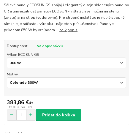
Sálavé panely ECOSUN GS spájajú elegantný dizajn sklenených panelov
GR a univerzálnosť panelov ECOSUN - inštalácia je možná na stenu
(zvisle) aj na strop (vodorovne). Pre stropnú inštaláciu je nutný stropný
rám (nie je súčasťou výrobku - nájdete v príslušenstve). Panely s
príkonom 850 W by vzhľadom ...
celý popis
Dostupnosť
Na objednávku
Výkon ECOSUN GS
Motivy
383,86 €
/
ks
312,08 €
bez DPH
Pridať do košíka