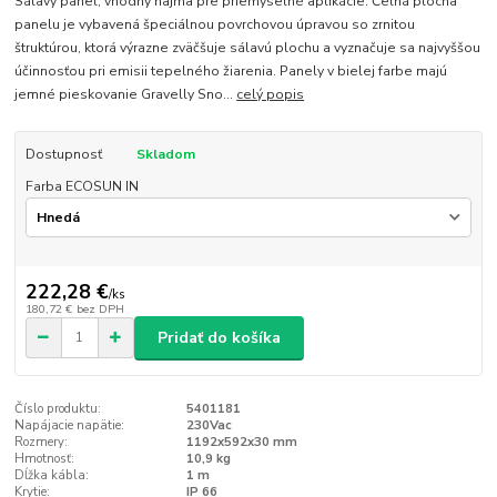
Sálavý panel, vhodný najmä pre priemyselné aplikácie. Čelná plocha
panelu je vybavená špeciálnou povrchovou úpravou so zrnitou
štruktúrou, ktorá výrazne zväčšuje sálavú plochu a vyznačuje sa najvyššou
účinnosťou pri emisii tepelného žiarenia. Panely v bielej farbe majú
jemné pieskovanie Gravelly Sno...
celý popis
Dostupnosť
Skladom
Farba ECOSUN IN
222,28 €
/
ks
180,72 €
bez DPH
Pridať do košíka
Číslo produktu:
5401181
Napájacie napätie:
230Vac
Rozmery:
1192x592x30 mm
Hmotnosť:
10,9 kg
Dĺžka kábla:
1 m
Krytie:
IP 66