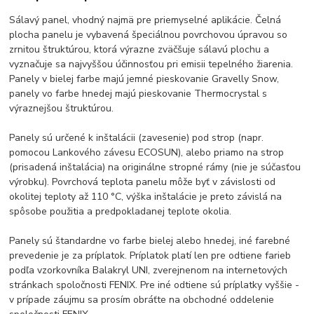
Sálavý panel, vhodný najmä pre priemyselné aplikácie. Čelná
plocha panelu je vybavená špeciálnou povrchovou úpravou so
zrnitou štruktúrou, ktorá výrazne zväčšuje sálavú plochu a
vyznačuje sa najvyššou účinnosťou pri emisii tepelného žiarenia.
Panely v bielej farbe majú jemné pieskovanie Gravelly Snow,
panely vo farbe hnedej majú pieskovanie Thermocrystal s
výraznejšou štruktúrou.
Panely sú určené k inštalácii (zavesenie) pod strop (napr.
pomocou Lankového závesu ECOSUN), alebo priamo na strop
(prisadená inštalácia) na originálne stropné rámy (nie je súčasťou
výrobku). Povrchová teplota panelu môže byť v závislosti od
okolitej teploty až 110 °C, výška inštalácie je preto závislá na
spôsobe použitia a predpokladanej teplote okolia.
Panely sú štandardne vo farbe bielej alebo hnedej, iné farebné
prevedenie je za príplatok. Príplatok platí len pre odtiene farieb
podľa vzorkovníka Balakryl UNI, zverejnenom na internetových
stránkach spoločnosti FENIX. Pre iné odtiene sú príplatky vyššie -
v prípade záujmu sa prosím obráťte na obchodné oddelenie