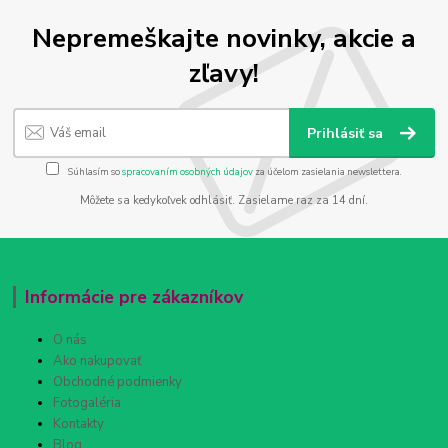
Nepremeškajte novinky, akcie a
zľavy!
Prihlásiť sa
Súhlasím so
spracovaním osobných údajov
za účelom zasielania newslettera.
Môžete sa kedykoľvek odhlásiť. Zasielame raz za 14 dní.
Informácie pre zákazníkov
O nás
Ako nakupovať
Obchodné podmienky
Fotogaléria
Kontakty
Blog