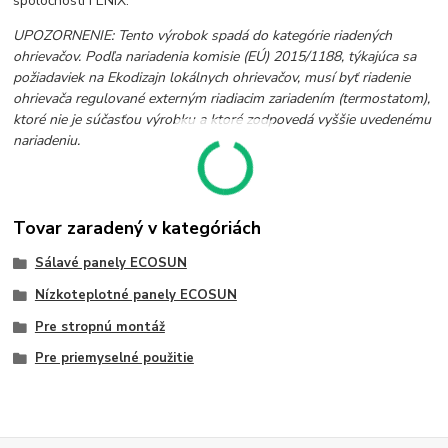
spoločnosti FENIX.
UPOZORNENIE: Tento výrobok spadá do kategórie riadených
ohrievačov. Podľa nariadenia komisie (EÚ) 2015/1188, týkajúca sa
požiadaviek na Ekodizajn lokálnych ohrievačov, musí byť riadenie
ohrievača regulované externým riadiacim zariadením (termostatom),
ktoré nie je súčasťou výrobku a ktoré zodpovedá vyššie uvedenému
nariadeniu.
Tovar zaradený v kategóriách
Sálavé panely ECOSUN
Nízkoteplotné panely ECOSUN
Pre stropnú montáž
Pre priemyselné použitie