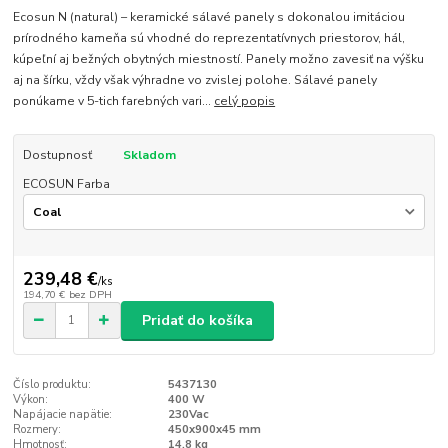
Ecosun N (natural) – keramické sálavé panely s dokonalou imitáciou
prírodného kameňa sú vhodné do reprezentatívnych priestorov, hál,
kúpeľní aj bežných obytných miestností. Panely možno zavesiť na výšku
aj na šírku, vždy však výhradne vo zvislej polohe. Sálavé panely
ponúkame v 5-tich farebných vari...
celý popis
Dostupnosť
Skladom
ECOSUN Farba
239,48 €
/
ks
194,70 €
bez DPH
Pridať do košíka
Číslo produktu:
5437130
Výkon:
400 W
Napájacie napätie:
230Vac
Rozmery:
450x900x45 mm
Hmotnosť:
14,8 kg