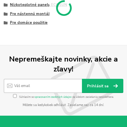
Nízkoteplotné panely ECOSUN
Pre nástennú montáž
Pre domáce použitie
Nepremeškajte novinky, akcie a
zľavy!
Prihlásiť sa
Súhlasím so
spracovaním osobných údajov
za účelom zasielania newslettera.
Môžete sa kedykoľvek odhlásiť. Zasielame raz za 14 dní.