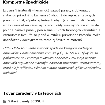
Kompletné špecifikácie
Ecosun N (natural) – keramické sálavé panely s dokonalou
imitáciou prírodného kameňa sú vhodné do reprezentatívnych
priestorov, hál, kúpeľní aj bežných obytných miestností. Panely
možno zavesiť na výšku aj na šírku, vždy však výhradne vo zvislej
polohe. Sálavé panely ponúkame v 5-tich farebných variantách a
vzhľadom k tomu že sa jedná o imitáciu prírodného kameňa, môže
dochádzať k odchýlkam vo farbe aj štruktúre materiálu.
UPOZORNENIE: Tento výrobok spadá do kategórie riadených
ohrievačov. Podľa nariadenia komisie (EÚ) 2015/1188, týkajúca sa
požiadaviek na Ekodizajn lokálnych ohrievačov, musí byť riadenie
ohrievača regulované externým riadiacim zariadením (termostatom),
ktoré nie je súčasťou výrobku a ktoré zodpovedá vyššie uvedenému
nariadeni
Tovar zaradený v kategóriách
Sálavé panely ECOSUN