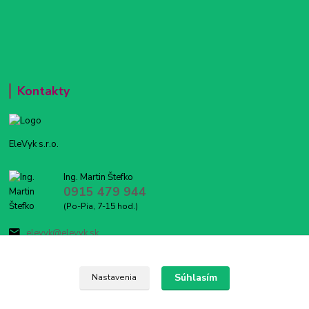
Kontakty
EleVyk s.r.o.
Ing. Martin Štefko
0915 479 944
(Po-Pia, 7-15 hod.)
elevyk@elevyk.sk
Súhlasím
Nastavenia