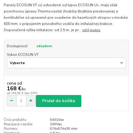
Panely ECOSUN VT sú odvodené od typov ECOSUN U+, majú však
povrchovou úpravu Thermocrystal (hrubšia štruktúra pieskovania) a
konštrukčne sú upravené pre osadenie do kazetových stropov v module
600 mm, s pripojením prívodného vodiča do inštalačnej krabice.
Doporučená výška inštalácie: od 2,5 m, je pr...
celý popis
Dostupnosť
skladom
Vykon ECOSUN VT
cena od
168 €
/
ks
od
136,59 €
bez DPH
Pridať do košíka
Číslo produktu:
54010xx
Napájacie napätie:
230Vac
Rozmery:
574x574x35 mm