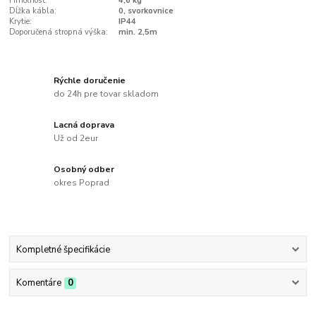
Hmotnosť:
4,6 kg
Dĺžka kábla:
0, svorkovnice
Krytie:
IP44
Doporučená stropná výška:
min. 2,5m
Rýchle doručenie
do 24h pre tovar skladom
Lacná doprava
Už od 2eur
Osobný odber
okres Poprad
Kompletné špecifikácie
Komentáre
0