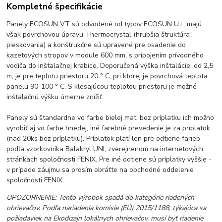
Kompletné špecifikácie
Panely ECOSUN VT sú odvodené od typov ECOSUN U+, majú
však povrchovou úpravu Thermocrystal (hrubšia štruktúra
pieskovania) a konštrukčne sú upravené pre osadenie do
kazetových stropov v module 600 mm, s pripojením prívodného
vodiča do inštalačnej krabice. Doporučená výška inštalácie: od 2,5
m, je pre teplotu priestoru 20 ° C, pri ktorej je povrchová teplota
panelu 90-100 ° C. S klesajúcou teplotou priestoru je možné
inštalačnú výšku úmerne znížiť.
Panely sú štandardne vo farbe bielej mat, bez príplatku ich možno
vyrobiť aj vo farbe hnedej, iné farebné prevedenie je za príplatok
(nad 20ks bez príplatku). Príplatok platí len pre odtiene farieb
podľa vzorkovníka Balakryl UNI, zverejnenom na internetových
stránkach spoločnosti FENIX. Pre iné odtiene sú príplatky vyššie -
v prípade záujmu sa prosím obráťte na obchodné oddelenie
spoločnosti FENIX.
UPOZORNENIE: Tento výrobok spadá do kategórie riadených
ohrievačov. Podľa nariadenia komisie (EÚ) 2015/1188, týkajúca sa
požiadaviek na Ekodizajn lokálnych ohrievačov, musí byť riadenie