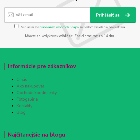
Prihlásiť sa
Súhlasím so
spracovaním osobných údajov
za účelom zasielania newslettera.
Môžete sa kedykoľvek odhlásiť. Zasielame raz za 14 dní.
Informácie pre zákazníkov
O nás
Ako nakupovať
Obchodné podmienky
Fotogaléria
Kontakty
Blog
Najčítanejšie na blogu