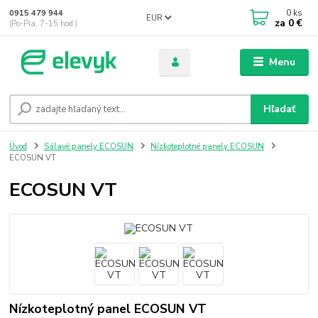
0
ks
0915 479 944
EUR
za
0 €
(Po-Pia, 7-15 hod.)
Menu
Hľadať
Úvod
Sálavé panely ECOSUN
Nízkoteplotné panely ECOSUN
ECOSUN VT
ECOSUN VT
Nízkoteplotný panel ECOSUN VT