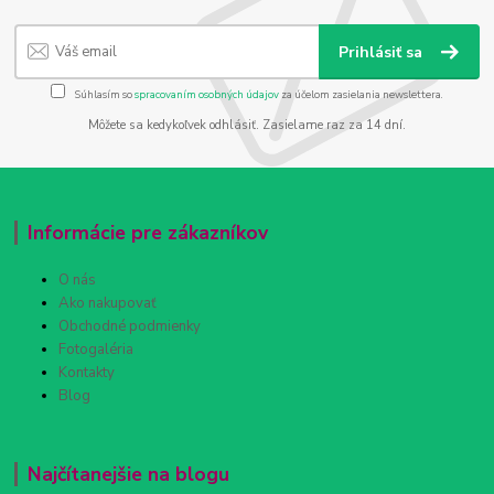
Prihlásiť sa
Súhlasím so
spracovaním osobných údajov
za účelom zasielania newslettera.
Môžete sa kedykoľvek odhlásiť. Zasielame raz za 14 dní.
Informácie pre zákazníkov
O nás
Ako nakupovať
Obchodné podmienky
Fotogaléria
Kontakty
Blog
Najčítanejšie na blogu