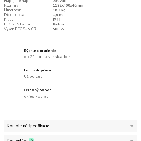
Napájacie napätie:
230Vac
Rozmery:
1192x400x40mm
Hmotnosť:
16,2 kg
Dĺžka kábla:
1,9 m
Krytie:
IP44
ECOSUN Farba:
Beton
Výkon ECOSUN CR:
500 W
Rýchle doručenie
do 24h pre tovar skladom
Lacná doprava
Už od 2eur
Osobný odber
okres Poprad
Kompletné špecifikácie
Komentáre
0