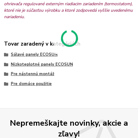
ohrievača regulované externým riadiacim zariadením (termostatom),
ktoré nie je súčasťou výrobku a ktoré zodpovedá vyššie uvedenému
nariadeniu.
Tovar zaradený v kategóriách
Sálavé panely ECOSUN
Nízkoteplotné panely ECOSUN
Pre nástennú montáž
Pre domáce použitie
Nepremeškajte novinky, akcie a
zľavy!