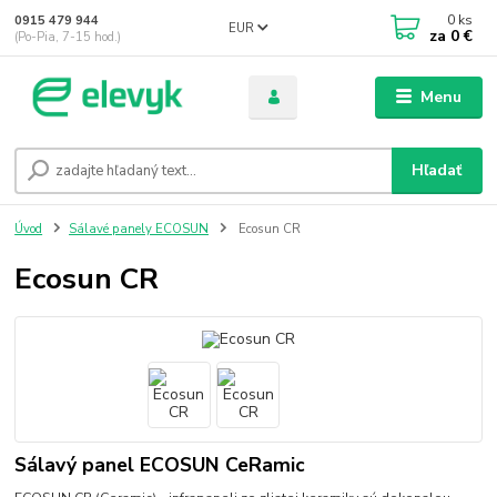
0
ks
0915 479 944
EUR
za
0 €
(Po-Pia, 7-15 hod.)
Menu
Hľadať
Úvod
Sálavé panely ECOSUN
Ecosun CR
Ecosun CR
Sálavý panel ECOSUN CeRamic