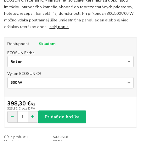
ECOSUN CR (Ceramic) - infrapaneli zo zliatej keramiky sú dokonalou
imitáciou prírodného kameňa, vhodné do reprezentatívnych priestorov,
hotelov, recepcií, kancelárií aj domácností. Pri príkonoch 300/500/700 W
možno vďaka postrannej lište umiestniť na panel jeden alebo aj viac
držiakov uterákov z ner...
celý popis
Dostupnosť
Skladom
ECOSUN Farba
Výkon ECOSUN CR
398,30 €
/
ks
323,82 €
bez DPH
Pridať do košíka
Číslo produktu:
5430518