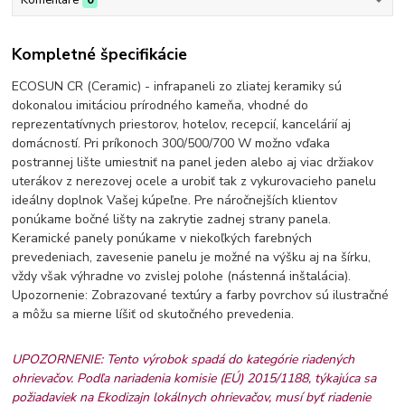
Kompletné špecifikácie
ECOSUN CR (Ceramic) - infrapaneli zo zliatej keramiky sú
dokonalou imitáciou prírodného kameňa, vhodné do
reprezentatívnych priestorov, hotelov, recepcií, kancelárií aj
domácností. Pri príkonoch 300/500/700 W možno vďaka
postrannej lište umiestniť na panel jeden alebo aj viac držiakov
uterákov z nerezovej ocele a urobiť tak z vykurovacieho panelu
ideálny doplnok Vašej kúpeľne. Pre náročnejších klientov
ponúkame bočné lišty na zakrytie zadnej strany panela.
Keramické panely ponúkame v niekoľkých farebných
prevedeniach, zavesenie panelu je možné na výšku aj na šírku,
vždy však výhradne vo zvislej polohe (nástenná inštalácia).
Upozornenie: Zobrazované textúry a farby povrchov sú ilustračné
a môžu sa mierne líšiť od skutočného prevedenia.
UPOZORNENIE: Tento výrobok spadá do kategórie riadených
ohrievačov. Podľa nariadenia komisie (EÚ) 2015/1188, týkajúca sa
požiadaviek na Ekodizajn lokálnych ohrievačov, musí byť riadenie