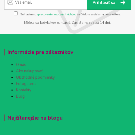
Prihlásiť sa
Súhlasím so
spracovaním osobných údajov
za účelom zasielania newslettera.
Môžete sa kedykoľvek odhlásiť. Zasielame raz za 14 dní.
Informácie pre zákazníkov
O nás
Ako nakupovať
Obchodné podmienky
Fotogaléria
Kontakty
Blog
Najčítanejšie na blogu