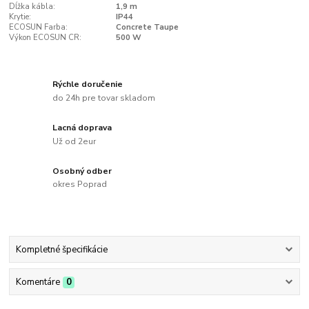
Dĺžka kábla:
1,9 m
Krytie:
IP44
ECOSUN Farba:
Concrete Taupe
Výkon ECOSUN CR:
500 W
Rýchle doručenie
do 24h pre tovar skladom
Lacná doprava
Už od 2eur
Osobný odber
okres Poprad
Kompletné špecifikácie
Komentáre
0