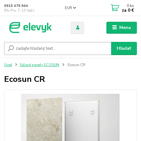
0
ks
0915 479 944
EUR
za
0 €
(Po-Pia, 7-15 hod.)
Menu
Hľadať
Úvod
Sálavé panely ECOSUN
Ecosun CR
Ecosun CR