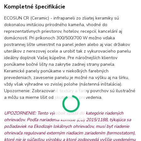
Kompletné špecifikácie
ECOSUN CR (Ceramic) - infrapaneli zo zliatej keramiky sú
dokonalou imitáciou prírodného kameňa, vhodné do
reprezentatívnych priestorov, hotelov, recepcií, kancelárií aj
domácností. Pri príkonoch 300/500/700 W možno vďaka
postrannej lište umiestniť na panel jeden alebo aj viac držiakov
uterákov z nerezovej ocele a urobiť tak z vykurovacieho panelu
ideálny doplnok Vašej kúpeľne. Pre náročnejších klientov
ponúkame bočné lišty na zakrytie zadnej strany panela.
Keramické panely ponúkame v niekoľkých farebných
prevedeniach, zavesenie panelu je možné na výšku aj na šírku,
vždy však výhradne vo zvislej polohe (nástenná inštalácia).
Upozornenie: Zobrazované textúry a farby povrchov sú ilustračné
a môžu sa mierne líšiť od skutočného prevedenia.
UPOZORNENIE: Tento výrobok spadá do kategórie riadených
ohrievačov. Podľa nariadenia komisie (EÚ) 2015/1188, týkajúca sa
požiadaviek na Ekodizajn lokálnych ohrievačov, musí byť riadenie
ohrievača regulované externým riadiacim zariadením (termostatom),
ktoré nie je súčasťou výrobku a ktoré zodpovedá vyššie uvedenému