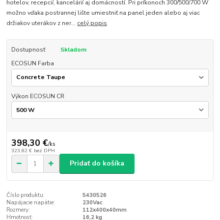
hotelov, recepcií, kancelárií aj domácností. Pri príkonoch 300/500/700 W
možno vďaka postrannej lište umiestniť na panel jeden alebo aj viac
držiakov uterákov z ner...
celý popis
Dostupnosť
Skladom
ECOSUN Farba
Výkon ECOSUN CR
398,30 €
/
ks
323,82 €
bez DPH
Pridať do košíka
Číslo produktu:
5430526
Napájacie napätie:
230Vac
Rozmery:
112x400x40mm
Hmotnosť:
16,2 kg