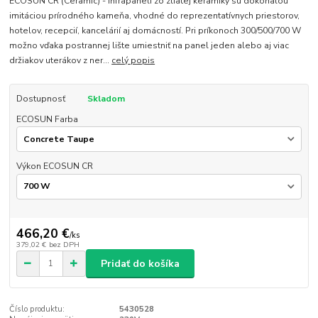
ECOSUN CR (Ceramic) - infrapaneli zo zliatej keramiky sú dokonalou
imitáciou prírodného kameňa, vhodné do reprezentatívnych priestorov,
hotelov, recepcií, kancelárií aj domácností. Pri príkonoch 300/500/700 W
možno vďaka postrannej lište umiestniť na panel jeden alebo aj viac
držiakov uterákov z ner...
celý popis
Dostupnosť
Skladom
ECOSUN Farba
Výkon ECOSUN CR
466,20 €
/
ks
379,02 €
bez DPH
Pridať do košíka
Číslo produktu:
5430528