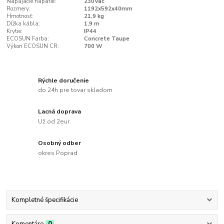
Napájacie napätie:
230Vac
Rozmery:
1192x592x40mm
Hmotnosť:
21,9 kg
Dĺžka kábla:
1,9 m
Krytie:
IP44
ECOSUN Farba:
Concrete Taupe
Výkon ECOSUN CR:
700 W
Rýchle doručenie
do 24h pre tovar skladom
Lacná doprava
Už od 2eur
Osobný odber
okres Poprad
Kompletné špecifikácie
Komentáre
0