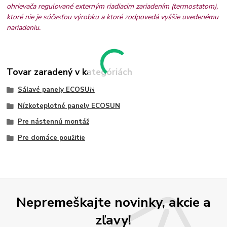
ohrievača regulované externým riadiacim zariadením (termostatom),
ktoré nie je súčasťou výrobku a ktoré zodpovedá vyššie uvedenému
nariadeniu.
Tovar zaradený v kategóriách
Sálavé panely ECOSUN
Nízkoteplotné panely ECOSUN
Pre nástennú montáž
Pre domáce použitie
Nepremeškajte novinky, akcie a
zľavy!