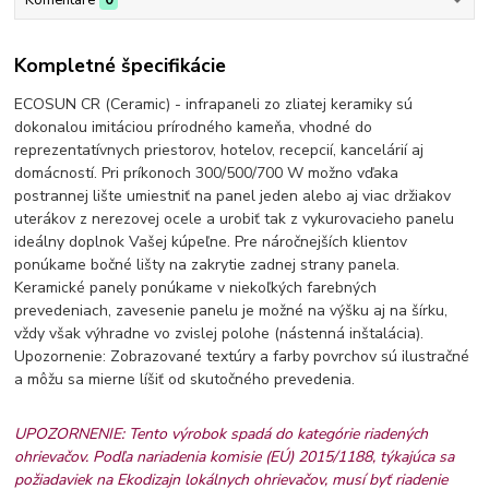
Kompletné špecifikácie
ECOSUN CR (Ceramic) - infrapaneli zo zliatej keramiky sú
dokonalou imitáciou prírodného kameňa, vhodné do
reprezentatívnych priestorov, hotelov, recepcií, kancelárií aj
domácností. Pri príkonoch 300/500/700 W možno vďaka
postrannej lište umiestniť na panel jeden alebo aj viac držiakov
uterákov z nerezovej ocele a urobiť tak z vykurovacieho panelu
ideálny doplnok Vašej kúpeľne. Pre náročnejších klientov
ponúkame bočné lišty na zakrytie zadnej strany panela.
Keramické panely ponúkame v niekoľkých farebných
prevedeniach, zavesenie panelu je možné na výšku aj na šírku,
vždy však výhradne vo zvislej polohe (nástenná inštalácia).
Upozornenie: Zobrazované textúry a farby povrchov sú ilustračné
a môžu sa mierne líšiť od skutočného prevedenia.
UPOZORNENIE: Tento výrobok spadá do kategórie riadených
ohrievačov. Podľa nariadenia komisie (EÚ) 2015/1188, týkajúca sa
požiadaviek na Ekodizajn lokálnych ohrievačov, musí byť riadenie