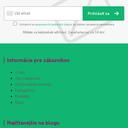
Prihlásiť sa
Súhlasím so
spracovaním osobných údajov
za účelom zasielania newslettera.
Môžete sa kedykoľvek odhlásiť. Zasielame raz za 14 dní.
Informácie pre zákazníkov
O nás
Ako nakupovať
Obchodné podmienky
Fotogaléria
Kontakty
Blog
Najčítanejšie na blogu