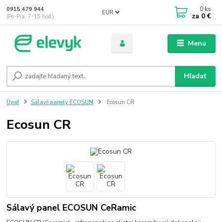
0
ks
0915 479 944
EUR
za
0 €
(Po-Pia, 7-15 hod.)
Menu
Hľadať
Úvod
Sálavé panely ECOSUN
Ecosun CR
Ecosun CR
Sálavý panel ECOSUN CeRamic