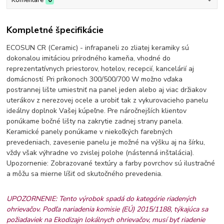
Kompletné špecifikácie
ECOSUN CR (Ceramic) - infrapaneli zo zliatej keramiky sú
dokonalou imitáciou prírodného kameňa, vhodné do
reprezentatívnych priestorov, hotelov, recepcií, kancelárií aj
domácností. Pri príkonoch 300/500/700 W možno vďaka
postrannej lište umiestniť na panel jeden alebo aj viac držiakov
uterákov z nerezovej ocele a urobiť tak z vykurovacieho panelu
ideálny doplnok Vašej kúpeľne. Pre náročnejších klientov
ponúkame bočné lišty na zakrytie zadnej strany panela.
Keramické panely ponúkame v niekoľkých farebných
prevedeniach, zavesenie panelu je možné na výšku aj na šírku,
vždy však výhradne vo zvislej polohe (nástenná inštalácia).
Upozornenie: Zobrazované textúry a farby povrchov sú ilustračné
a môžu sa mierne líšiť od skutočného prevedenia.
UPOZORNENIE: Tento výrobok spadá do kategórie riadených
ohrievačov. Podľa nariadenia komisie (EÚ) 2015/1188, týkajúca sa
požiadaviek na Ekodizajn lokálnych ohrievačov, musí byť riadenie