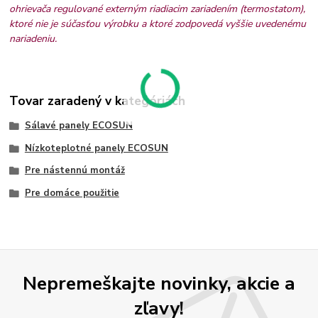
ohrievača regulované externým riadiacim zariadením (termostatom),
ktoré nie je súčasťou výrobku a ktoré zodpovedá vyššie uvedenému
nariadeniu.
Tovar zaradený v kategóriách
Sálavé panely ECOSUN
Nízkoteplotné panely ECOSUN
Pre nástennú montáž
Pre domáce použitie
Nepremeškajte novinky, akcie a
zľavy!