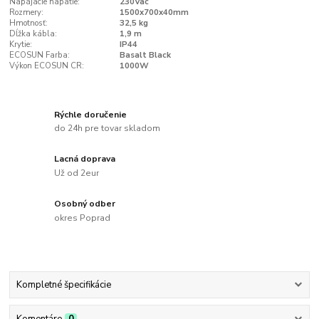
Napájacie napätie:
230Vac
Rozmery:
1500x700x40mm
Hmotnosť:
32,5 kg
Dĺžka kábla:
1,9 m
Krytie:
IP44
ECOSUN Farba:
Basalt Black
Výkon ECOSUN CR:
1000W
Rýchle doručenie
do 24h pre tovar skladom
Lacná doprava
Už od 2eur
Osobný odber
okres Poprad
Kompletné špecifikácie
Komentáre
0