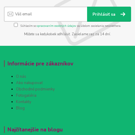
Prihlásiť sa
Súhlasím so
spracovaním osobných údajov
za účelom zasielania newslettera.
Môžete sa kedykoľvek odhlásiť. Zasielame raz za 14 dní.
Informácie pre zákazníkov
O nás
Ako nakupovať
Obchodné podmienky
Fotogaléria
Kontakty
Blog
Najčítanejšie na blogu