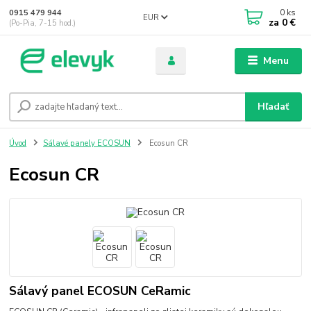
0
ks
0915 479 944
EUR
za
0 €
(Po-Pia, 7-15 hod.)
Menu
Hľadať
Úvod
Sálavé panely ECOSUN
Ecosun CR
Ecosun CR
Sálavý panel ECOSUN CeRamic