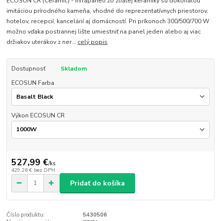
ECOSUN CR (Ceramic) - infrapaneli zo zliatej keramiky sú dokonalou
imitáciou prírodného kameňa, vhodné do reprezentatívnych priestorov,
hotelov, recepcií, kancelárií aj domácností. Pri príkonoch 300/500/700 W
možno vďaka postrannej lište umiestniť na panel jeden alebo aj viac
držiakov uterákov z ner...
celý popis
Dostupnosť
Skladom
ECOSUN Farba
Výkon ECOSUN CR
527,99 €
/
ks
429,26 €
bez DPH
Pridať do košíka
Číslo produktu:
5430506