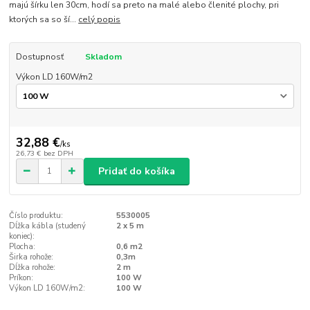
majú šírku len 30cm, hodí sa preto na malé alebo členité plochy, pri
ktorých sa so ší...
celý popis
Dostupnosť
Skladom
Výkon LD 160W/m2
32,88 €
/
ks
26,73 €
bez DPH
Pridať do košíka
Číslo produktu:
5530005
Dĺžka kábla (studený
2 x 5 m
koniec):
Plocha:
0,6 m2
Širka rohože:
0,3m
Dĺžka rohože:
2 m
Príkon:
100 W
Výkon LD 160W/m2:
100 W