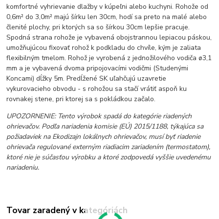
komfortné vyhrievanie dlažby v kúpeľni alebo kuchyni. Rohože od
0,6m² do 3,0m² majú šírku len 30cm, hodí sa preto na malé alebo
členité plochy, pri ktorých sa so šírkou 30cm lepšie pracuje.
Spodná strana rohože je vybavená obojstrannou lepiacou páskou,
umožňujúcou fixovať rohož k podkladu do chvíle, kým je zaliata
flexibilným tmelom. Rohož je vyrobená z jednožilového vodiča ø3,1
mm a je vybavená dvoma pripojovacími vodičmi (Studenými
Koncami) dĺžky 5m. Predĺžené SK uľahčujú uzavretie
vykurovacieho obvodu - s rohožou sa stačí vrátiť aspoň ku
rovnakej stene, pri ktorej sa s pokládkou začalo.
UPOZORNENIE: Tento výrobok spadá do kategórie riadených
ohrievačov. Podľa nariadenia komisie (EÚ) 2015/1188, týkajúca sa
požiadaviek na Ekodizajn lokálnych ohrievačov, musí byť riadenie
ohrievača regulované externým riadiacim zariadením (termostatom),
ktoré nie je súčasťou výrobku a ktoré zodpovedá vyššie uvedenému
nariadeniu.
Tovar zaradený v kategóriách