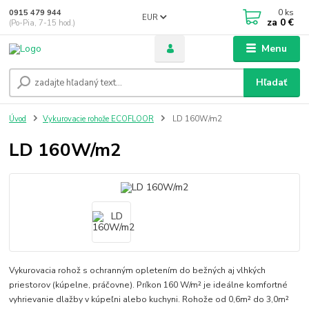
0
ks
0915 479 944
EUR
za
0 €
(Po-Pia, 7-15 hod.)
Menu
Hľadať
Úvod
Vykurovacie rohože ECOFLOOR
LD 160W/m2
LD 160W/m2
Vykurovacia rohož s ochranným opletením do bežných aj vlhkých
priestorov (kúpelne, práčovne). Príkon 160 W/m² je ideálne komfortné
vyhrievanie dlažby v kúpeľni alebo kuchyni. Rohože od 0,6m² do 3,0m²