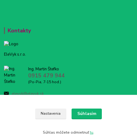
Kontakty
EleVyk s.r.o.
Ing. Martin Štefko
0915 479 944
(Po-Pia, 7-15 hod.)
elevyk@elevyk.sk
Súhlasím
Nastavenia
Súhlas môžete odmietnuť
tu
.
Vytvorené na
Eshop-rychlo.sk