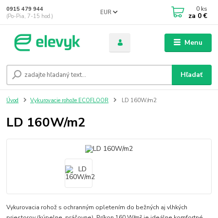
0
ks
0915 479 944
EUR
za
0 €
(Po-Pia, 7-15 hod.)
Menu
Hľadať
Úvod
Vykurovacie rohože ECOFLOOR
LD 160W/m2
LD 160W/m2
Vykurovacia rohož s ochranným opletením do bežných aj vlhkých
priestorov (kúpelne, práčovne). Príkon 160 W/m² je ideálne komfortné