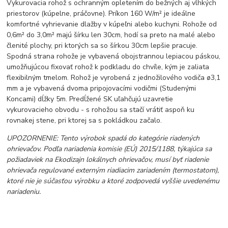
Vykurovacia rohož s ochranným opletením do bežných aj vlhkých
priestorov (kúpelne, práčovne). Príkon 160 W/m² je ideálne
komfortné vyhrievanie dlažby v kúpeľni alebo kuchyni. Rohože od
0,6m² do 3,0m² majú šírku len 30cm, hodí sa preto na malé alebo
členité plochy, pri ktorých sa so šírkou 30cm lepšie pracuje.
Spodná strana rohože je vybavená obojstrannou lepiacou páskou,
umožňujúcou fixovať rohož k podkladu do chvíle, kým je zaliata
flexibilným tmelom. Rohož je vyrobená z jednožilového vodiča ø3,1
mm a je vybavená dvoma pripojovacími vodičmi (Studenými
Koncami) dĺžky 5m. Predĺžené SK uľahčujú uzavretie
vykurovacieho obvodu - s rohožou sa stačí vrátiť aspoň ku
rovnakej stene, pri ktorej sa s pokládkou začalo.
UPOZORNENIE: Tento výrobok spadá do kategórie riadených
ohrievačov. Podľa nariadenia komisie (EÚ) 2015/1188, týkajúca sa
požiadaviek na Ekodizajn lokálnych ohrievačov, musí byť riadenie
ohrievača regulované externým riadiacim zariadením (termostatom),
ktoré nie je súčasťou výrobku a ktoré zodpovedá vyššie uvedenému
nariadeniu.