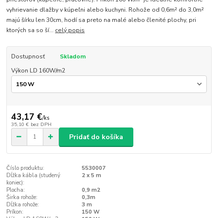
vyhrievanie dlažby v kúpeľni alebo kuchyni. Rohože od 0,6m² do 3,0m²
majú šírku len 30cm, hodí sa preto na malé alebo členité plochy, pri
ktorých sa so ší...
celý popis
Dostupnosť
Skladom
Výkon LD 160W/m2
43,17 €
/
ks
35,10 €
bez DPH
Pridať do košíka
Číslo produktu:
5530007
Dĺžka kábla (studený
2 x 5 m
koniec):
Plocha:
0,9 m2
Širka rohože:
0,3m
Dĺžka rohože:
3 m
Príkon:
150 W