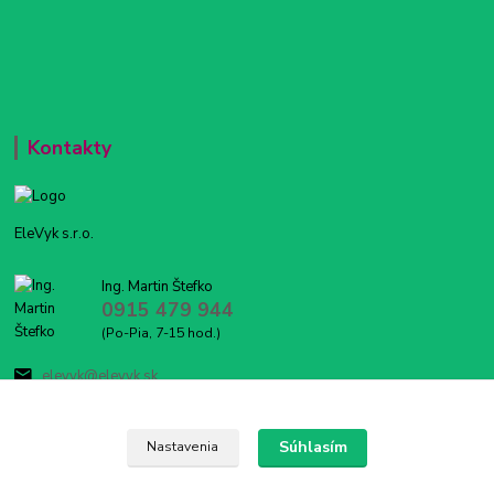
Kontakty
EleVyk s.r.o.
Ing. Martin Štefko
0915 479 944
(Po-Pia, 7-15 hod.)
elevyk@elevyk.sk
Súhlasím
Nastavenia