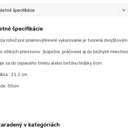
etné špecifikácie
tné špecifikácie
cia rohož pre priamovýhrevné vykurovanie je tvorená dvojžilov
 vlhkých priestorov (kúpeľne, práčovne) aj do bežných miestnos
je sa do lepiaceho tmelu alebo betónu hrúbky 6cm.
bla : 11,2 cm
ože: 50cm
zaradený v kategóriách