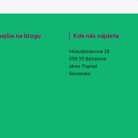
nejšie na blogu
Kde nás nájdete
Hviezdoslavova 18
059 35 Batizovce
okres Poprad
Slovensko