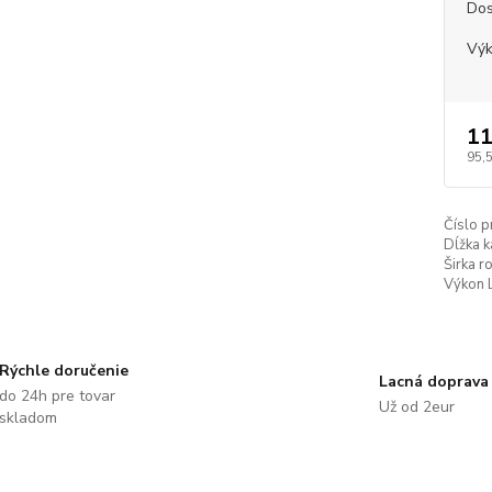
Dos
Vý
11
95,
Číslo p
Dĺžka k
Širka r
Výkon 
Rýchle doručenie
Lacná doprava
do 24h pre tovar
Už od 2eur
skladom