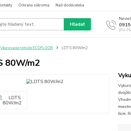
ontakty
Ochrana súkromia
Naši dodávatelia
Neviet
Hľadať
0915
(Po-Pi
ykurovacie rohože ECOFLOOR
LDTS 80W/m2
S 80W/m2
Vyku
Vykuro
dvojži
Vhodný
miestn
6cm. R