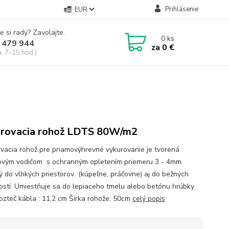
Prihlásenie
EUR
e si rady? Zavolajte.
0
ks
 479 944
za
0 €
a, 7-15 hod.)
rovacia rohož LDTS 80W/m2
vacia rohož pre priamovýhrevné vykurovanie je tvorená
lovým vodičom s ochranným opletením priemeru 3 - 4mm.
 do vlhkých priestorov (kúpeľne, práčovne) aj do bežných
ostí. Umiestňuje sa do lepiaceho tmelu alebo betónu hrúbky
ozteč kábla : 11,2 cm Šírka rohože: 50cm
celý popis