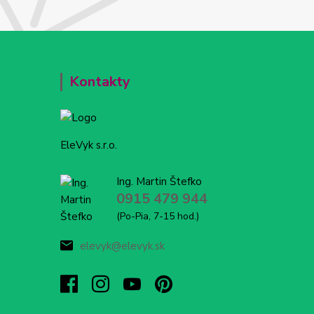
Kontakty
EleVyk s.r.o.
Ing. Martin Štefko
0915 479 944
(Po-Pia, 7-15 hod.)
elevyk@elevyk.sk