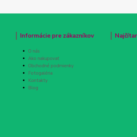
Informácie pre zákazníkov
Najčíta
O nás
Ako nakupovať
Obchodné podmienky
Fotogaléria
Kontakty
Blog