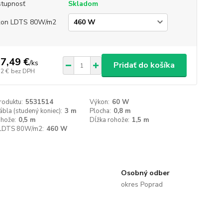
tupnosť
Skladom
kon LDTS 80W/m2
7,49 €
/
ks
Pridať do košíka
52 €
bez DPH
roduktu:
5531514
Výkon:
60 W
ábla (studený koniec):
3 m
Plocha:
0,8 m
ohože:
0,5 m
Dĺžka rohože:
1,5 m
LDTS 80W/m2:
460 W
Osobný odber
okres Poprad