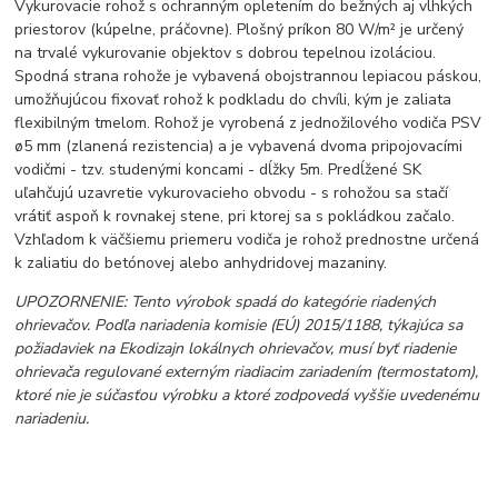
Vykurovacie rohož s ochranným opletením do bežných aj vlhkých
priestorov (kúpelne, práčovne). Plošný príkon 80 W/m² je určený
na trvalé vykurovanie objektov s dobrou tepelnou izoláciou.
Spodná strana rohože je vybavená obojstrannou lepiacou páskou,
umožňujúcou fixovať rohož k podkladu do chvíli, kým je zaliata
flexibilným tmelom. Rohož je vyrobená z jednožilového vodiča PSV
ø5 mm (zlanená rezistencia) a je vybavená dvoma pripojovacími
vodičmi - tzv. studenými koncami - dĺžky 5m. Predĺžené SK
uľahčujú uzavretie vykurovacieho obvodu - s rohožou sa stačí
vrátiť aspoň k rovnakej stene, pri ktorej sa s pokládkou začalo.
Vzhľadom k väčšiemu priemeru vodiča je rohož prednostne určená
k zaliatiu do betónovej alebo anhydridovej mazaniny.
UPOZORNENIE: Tento výrobok spadá do kategórie riadených
ohrievačov. Podľa nariadenia komisie (EÚ) 2015/1188, týkajúca sa
požiadaviek na Ekodizajn lokálnych ohrievačov, musí byť riadenie
ohrievača regulované externým riadiacim zariadením (termostatom),
ktoré nie je súčasťou výrobku a ktoré zodpovedá vyššie uvedenému
nariadeniu.