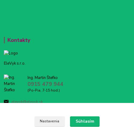
Kontakty
EleVyk s.r.o.
Ing. Martin Štefko
0915 479 944
(Po-Pia, 7-15 hod.)
elevyk@elevyk.sk
Súhlasím
Nastavenia