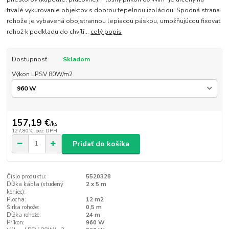
trvalé vykurovanie objektov s dobrou tepelnou izoláciou. Spodná strana
rohože je vybavená obojstrannou lepiacou páskou, umožňujúcou fixovať
rohož k podkladu do chvíli...
celý popis
Dostupnosť
Skladom
Výkon LPSV 80W/m2
157,19 €
/
ks
127,80 €
bez DPH
Pridať do košíka
Číslo produktu:
5520328
Dĺžka kábla (studený
2 x 5 m
koniec):
Plocha:
12 m2
Širka rohože:
0,5 m
Dĺžka rohože:
24 m
Príkon:
960 W