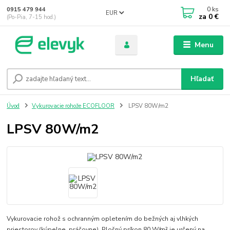
0
ks
0915 479 944
EUR
za
0 €
(Po-Pia, 7-15 hod.)
Menu
Hľadať
Úvod
Vykurovacie rohože ECOFLOOR
LPSV 80W/m2
LPSV 80W/m2
Vykurovacie rohož s ochranným opletením do bežných aj vlhkých
priestorov (kúpelne, práčovne). Plošný príkon 80 W/m² je určený na