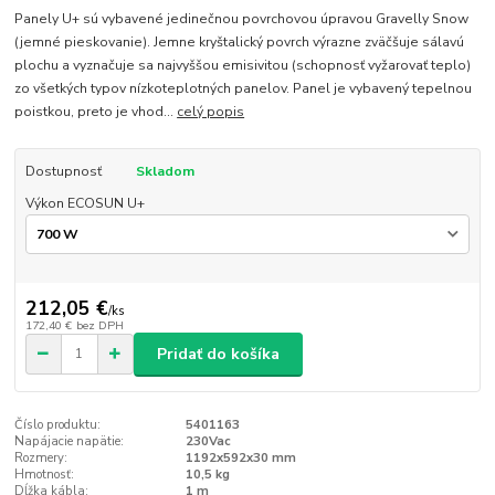
Panely U+ sú vybavené jedinečnou povrchovou úpravou Gravelly Snow
(jemné pieskovanie). Jemne kryštalický povrch výrazne zväčšuje sálavú
plochu a vyznačuje sa najvyššou emisivitou (schopnosť vyžarovať teplo)
zo všetkých typov nízkoteplotných panelov. Panel je vybavený tepelnou
poistkou, preto je vhod...
celý popis
Dostupnosť
Skladom
Výkon ECOSUN U+
212,05 €
/
ks
172,40 €
bez DPH
Pridať do košíka
Číslo produktu:
5401163
Napájacie napätie:
230Vac
Rozmery:
1192x592x30 mm
Hmotnosť:
10,5 kg
Dĺžka kábla:
1 m