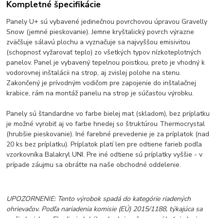
Kompletné špecifikácie
Panely U+ sú vybavené jedinečnou povrchovou úpravou Gravelly
Snow (jemné pieskovanie). Jemne kryštalický povrch výrazne
zväčšuje sálavú plochu a vyznačuje sa najvyššou emisivitou
(schopnosť vyžarovať teplo) zo všetkých typov nízkoteplotných
panelov. Panel je vybavený tepelnou poistkou, preto je vhodný k
vodorovnej inštalácii na strop, aj zvislej polohe na stenu.
Zakončený je prívodným vodičom pre zapojenie do inštalačnej
krabice, rám na montáž panelu na strop je súčasťou výrobku.
Panely sú štandardne vo farbe bielej mat (skladom), bez príplatku
je možné vyrobiť aj vo farbe hnedej so štruktúrou Thermocrystal
(hrubšie pieskovanie). Iné farebné prevedenie je za príplatok (nad
20 ks bez príplatku). Príplatok platí len pre odtiene farieb podľa
vzorkovníka Balakryl UNI. Pre iné odtiene sú príplatky vyššie - v
prípade záujmu sa obráťte na naše obchodné oddelenie.
UPOZORNENIE: Tento výrobok spadá do kategórie riadených
ohrievačov. Podľa nariadenia komisie (EÚ) 2015/1188, týkajúca sa