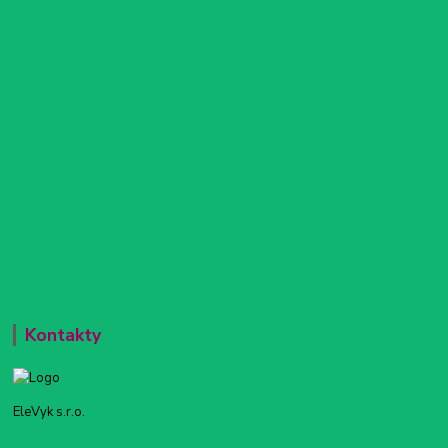
Kontakty
EleVyk s.r.o.