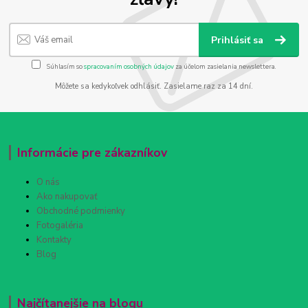
Prihlásiť sa
Súhlasím so
spracovaním osobných údajov
za účelom zasielania newslettera.
Môžete sa kedykoľvek odhlásiť. Zasielame raz za 14 dní.
Informácie pre zákazníkov
O nás
Ako nakupovať
Obchodné podmienky
Fotogaléria
Kontakty
Blog
Najčítanejšie na blogu