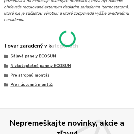
požiadaviek na Ekodizajn lokálnych ohrievačov, musí byť riadenie
ohrievača regulované externým riadiacim zariadením (termostatom),
ktoré nie je súčasťou výrobku a ktoré zodpovedá vyššie uvedenému
nariadeniu.
Tovar zaradený v kategóriách
Sálavé panely ECOSUN
Nízkoteplotné panely ECOSUN
Pre stropnú montáž
Pre nástennú montáž
Nepremeškajte novinky, akcie a
zľavy!