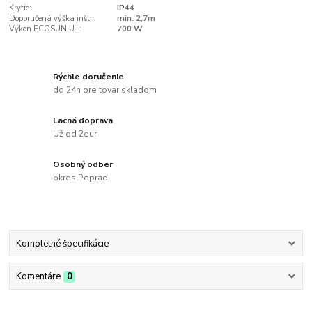
Krytie:
IP44
Doporučená výška inšt.:
min. 2,7m
Výkon ECOSUN U+:
700 W
Rýchle doručenie
do 24h pre tovar skladom
Lacná doprava
Už od 2eur
Osobný odber
okres Poprad
Kompletné špecifikácie
Komentáre
0