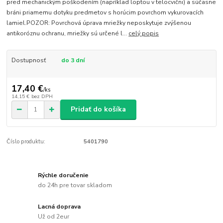
pred mechanickým poškodením (napríklad loptou v telocvični) a súčasne
bráni priamemu dotyku predmetov s horúcim povrchom vykurovacích
lamiel.POZOR: Povrchová úprava mriežky neposkytuje zvýšenou
antikoróznu ochranu, mriežky sú určené l...
celý popis
Dostupnosť
do 3 dní
17,40 €
/
ks
14,15 €
bez DPH
Pridať do košíka
Číslo produktu:
5401790
Rýchle doručenie
do 24h pre tovar skladom
Lacná doprava
Už od 2eur