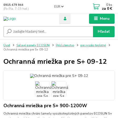
0
ks
0915 479 944
EUR
za
0 €
(Po-Pia, 7-15 hod.)
Menu
Hľadať
Úvod
Sálavé panely ECOSUN
Príslušenstvo
pre vysoko teplotné
Ochranná mriežka pre S+ 09-12
Ochranná mriežka pre S+ 09-12
Ochranná mriežka pre S+ 900-1200W
Ochranná mriežka chráni lamely vysokoteplotných panelov ECOSUN S+