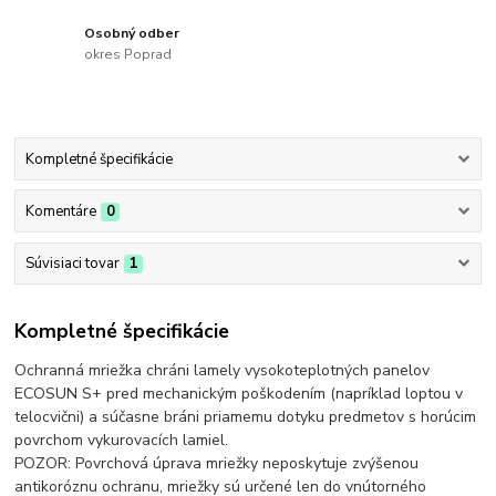
Osobný odber
okres Poprad
Kompletné špecifikácie
Komentáre
0
Súvisiaci tovar
1
Kompletné špecifikácie
Ochranná mriežka chráni lamely vysokoteplotných panelov
ECOSUN S+ pred mechanickým poškodením (napríklad loptou v
telocvični) a súčasne bráni priamemu dotyku predmetov s horúcim
povrchom vykurovacích lamiel.
POZOR: Povrchová úprava mriežky neposkytuje zvýšenou
antikoróznu ochranu, mriežky sú určené len do vnútorného