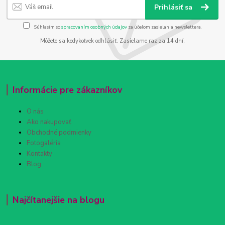
Prihlásiť sa
Súhlasím so
spracovaním osobných údajov
za účelom zasielania newslettera.
Môžete sa kedykoľvek odhlásiť. Zasielame raz za 14 dní.
Informácie pre zákazníkov
O nás
Ako nakupovať
Obchodné podmienky
Fotogaléria
Kontakty
Blog
Najčítanejšie na blogu