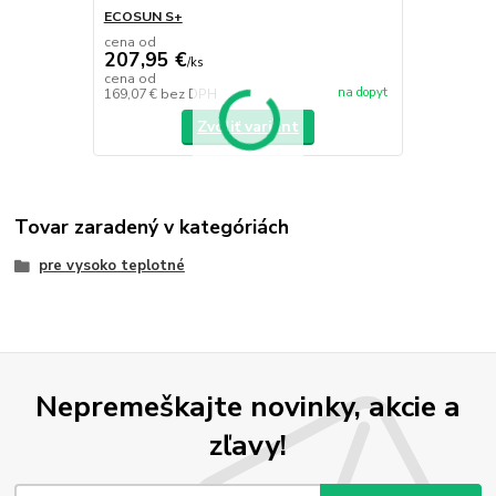
ECOSUN S+
cena od
207,95 €
/
ks
cena od
na dopyt
169,07 €
bez DPH
Zvoliť variant
Tovar zaradený v kategóriách
pre vysoko teplotné
Nepremeškajte novinky, akcie a
zľavy!