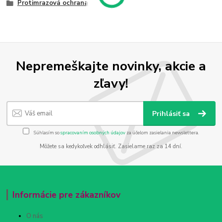
Protimrazová ochrana
Nepremeškajte novinky, akcie a
zľavy!
Prihlásiť sa
Súhlasím so
spracovaním osobných údajov
za účelom zasielania newslettera.
Môžete sa kedykoľvek odhlásiť. Zasielame raz za 14 dní.
Informácie pre zákazníkov
O nás