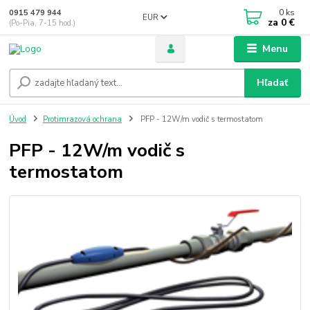
0
ks
0915 479 944
EUR
za
0 €
(Po-Pia, 7-15 hod.)
Menu
Hľadať
Úvod
Protimrazová ochrana
PFP - 12W/m vodič s termostatom
PFP - 12W/m vodič s
termostatom