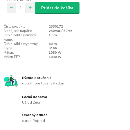
125,18 €
bez DPH
Pridať do košíka
Číslo produktu:
2330172
Napájacie napätie:
230Vac / 50Hz
Dĺžka kábla (studený
1,5m
koniec):
Dĺžka kábla (výhrevný):
80 m
Krytie:
IP 66
Príkon:
1030 W
Výkon PFP:
1030 W
Rýchle doručenie
do 24h pre tovar skladom
Lacná doprava
Už od 2eur
Osobný odber
okres Poprad