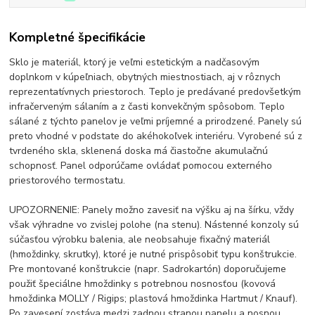
Kompletné špecifikácie
Sklo je materiál, ktorý je veľmi estetickým a nadčasovým
doplnkom v kúpeľniach, obytných miestnostiach, aj v rôznych
reprezentatívnych priestoroch. Teplo je predávané predovšetkým
infračerveným sálaním a z časti konvekčným spôsobom. Teplo
sálané z týchto panelov je veľmi príjemné a prirodzené. Panely sú
preto vhodné v podstate do akéhokoľvek interiéru. Vyrobené sú z
tvrdeného skla, sklenená doska má čiastočne akumulačnú
schopnosť. Panel odporúčame ovládať pomocou externého
priestorového termostatu.
UPOZORNENIE: Panely možno zavesiť na výšku aj na šírku, vždy
však výhradne vo zvislej polohe (na stenu). Nástenné konzoly sú
súčasťou výrobku balenia, ale neobsahuje fixačný materiál
(hmoždinky, skrutky), ktoré je nutné prispôsobiť typu konštrukcie.
Pre montované konštrukcie (napr. Sadrokartón) doporučujeme
použiť špeciálne hmoždinky s potrebnou nosnosťou (kovová
hmoždinka MOLLY / Rigips; plastová hmoždinka Hartmut / Knauf).
Po zavesení zostáva medzi zadnou stranou panelu a nosnou