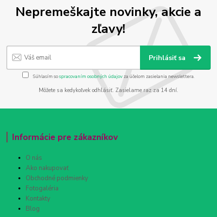
Nepremeškajte novinky, akcie a
zľavy!
Prihlásiť sa
Súhlasím so
spracovaním osobných údajov
za účelom zasielania newslettera.
Môžete sa kedykoľvek odhlásiť. Zasielame raz za 14 dní.
Informácie pre zákazníkov
O nás
Ako nakupovať
Obchodné podmienky
Fotogaléria
Kontakty
Blog