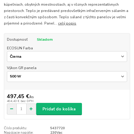
kúpeľniach, obytných miestnostiach, aj v rôznych reprezentatívnych
priestoroch. Teplo je predávané predovšetkým infračerveným sálaním a
z časti konvekčným spôsobom. Teplo sálané z týchto panelov je veľmi
príjemné a prirodzené. Panel...
celý popis
Dostupnosť
Skladom
ECOSUN Farba
Výkon GR panela
497,45 €
/
ks
404,43 €
bez DPH
Pridať do košíka
Číslo produktu:
5437720
Napájacie napätie:
230Vac