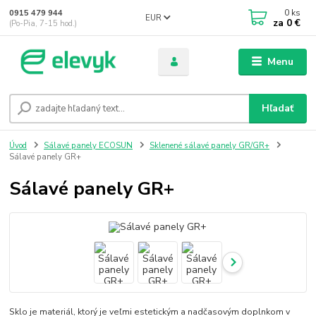
0
ks
0915 479 944
EUR
za
0 €
(Po-Pia, 7-15 hod.)
Menu
Hľadať
Úvod
Sálavé panely ECOSUN
Sklenené sálavé panely GR/GR+
Sálavé panely GR+
Sálavé panely GR+
Sklo je materiál, ktorý je veľmi estetickým a nadčasovým doplnkom v