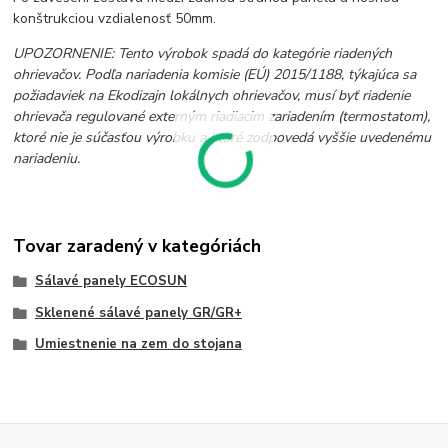
konštrukciou vzdialenosť 50mm.
UPOZORNENIE: Tento výrobok spadá do kategórie riadených
ohrievačov. Podľa nariadenia komisie (EÚ) 2015/1188, týkajúca sa
požiadaviek na Ekodizajn lokálnych ohrievačov, musí byť riadenie
ohrievača regulované externým riadiacim zariadením (termostatom),
ktoré nie je súčasťou výrobku a ktoré zodpovedá vyššie uvedenému
nariadeniu.
Tovar zaradený v kategóriách
Sálavé panely ECOSUN
Sklenené sálavé panely GR/GR+
Umiestnenie na zem do stojana