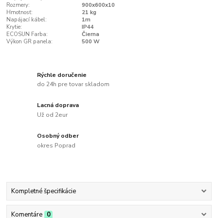
Rozmery:
900x600x10
Hmotnosť:
21 kg
Napájací kábel:
1m
Krytie:
IP44
ECOSUN Farba:
Čierna
Výkon GR panela:
500 W
Rýchle doručenie
do 24h pre tovar skladom
Lacná doprava
Už od 2eur
Osobný odber
okres Poprad
Kompletné špecifikácie
Komentáre
0