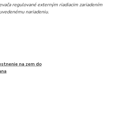
rievača regulované externým riadiacim zariadením
e uvedenému nariadeniu.
stnenie na zem do
ana