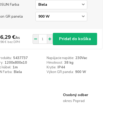
OSUN Farba
on GR panela
6,29 €
/
ks
Pridať do košíka
,96 €
bez DPH
roduktu:
5437737
Napájacie napätie:
230Vac
y:
1200x800x10
Hmotnosť:
38 kg
í kábel:
1m
Krytie:
IP44
 Farba:
Biela
Výkon GR panela:
900 W
Osobný odber
okres Poprad