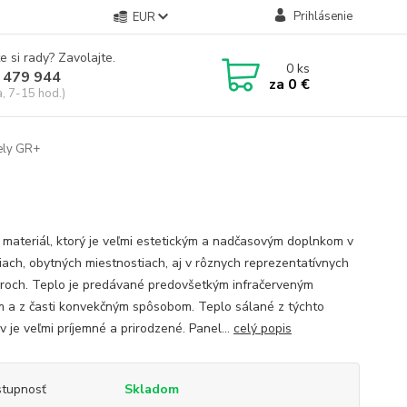
Prihlásenie
EUR
e si rady? Zavolajte.
0
ks
 479 944
za
0 €
a, 7-15 hod.)
ely GR+
e materiál, ktorý je veľmi estetickým a nadčasovým doplnkom v
iach, obytných miestnostiach, aj v rôznych reprezentatívnych
oroch. Teplo je predávané predovšetkým infračerveným
m a z časti konvekčným spôsobom. Teplo sálané z týchto
 je veľmi príjemné a prirodzené. Panel...
celý popis
tupnosť
Skladom