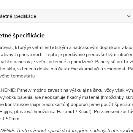
etné špecifikácie
tné špecifikácie
ateriál, ktorý je veľmi estetickým a nadčasovým doplnkom v kúpe
tatívnych priestoroch. Teplo je predávané predovšetkým infrač
týchto panelov je veľmi príjemné a prirodzené. Panely sú preto 
ého skla, sklenená doska má čiastočne akumulačnú schopnosť. 
ového termostatu.
IE: Panely možno zavesiť na výšku aj na šírku, vždy však výhr
výrobku balenia, ale neobsahuje fixačný materiál (hmoždinky, skru
é konštrukcie (napr. Sadrokartón) doporučujeme použiť špeciál
igips; plastová hmoždinka Hartmut / Knauf). Po zavesení zostá
osť 50mm.
NIE: Tento výrobok spadá do kategórie riadených ohrievačov.