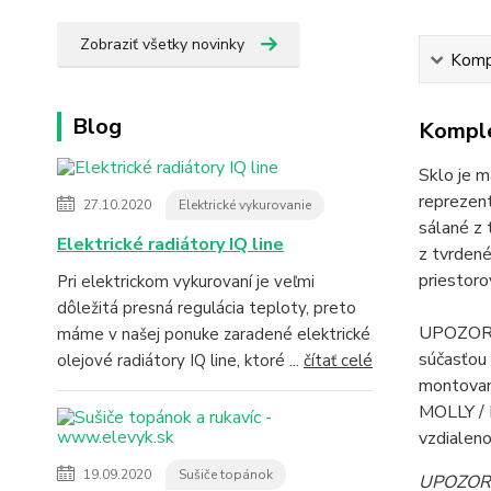
Zobraziť všetky novinky
Kompl
Blog
Komple
Sklo je m
reprezen
27.10.2020
Elektrické vykurovanie
sálané z 
Elektrické radiátory IQ line
z tvrden
priestor
Pri elektrickom vykurovaní je veľmi
dôležitá presná regulácia teploty, preto
UPOZORNEN
máme v našej ponuke zaradené elektrické
súčasťou 
olejové radiátory IQ line, ktoré ...
čítať celé
montovan
MOLLY / R
vzdialen
19.09.2020
Sušiče topánok
UPOZORNE