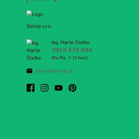
EleVyk s.r.o.
Ing. Martin Štefko
0915 479 944
(Po-Pia, 7-15 hod.)
elevyk@elevyk.sk