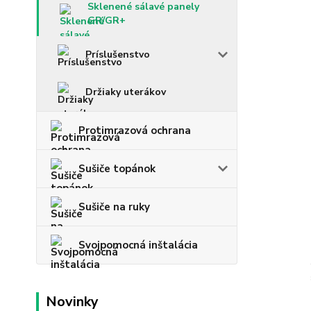
Sklenené sálavé panely
GR/GR+
Príslušenstvo
Držiaky uterákov
Protimrazová ochrana
Sušiče topánok
Sušiče na ruky
Svojpomocná inštalácia
Novinky