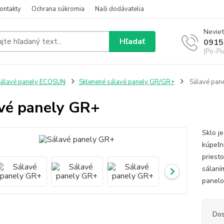
ontakty
Ochrana súkromia
Naši dodávatelia
Neviet
Hľadať
0915
(Po-Pi
álavé panely ECOSUN
Sklenené sálavé panely GR/GR+
Sálavé pan
vé panely GR+
Sklo j
kúpeľn
priest
sálaní
panelov
Dos