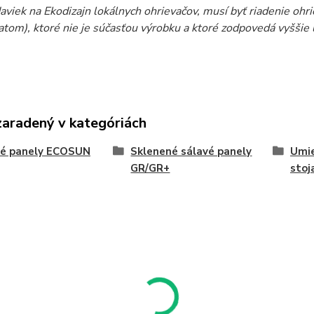
aviek na Ekodizajn lokálnych ohrievačov, musí byť riadenie oh
atom), ktoré nie je súčasťou výrobku a ktoré zodpovedá vyšši
zaradený v kategóriách
vé panely ECOSUN
Sklenené sálavé panely
Umie
GR/GR+
stoj