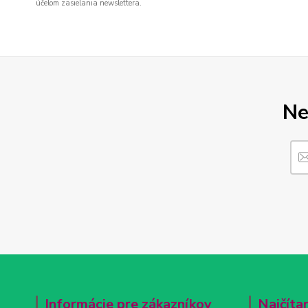
účelom zasielania newslettera.
Ne
Informácie pre zákazníkov
Najčíta