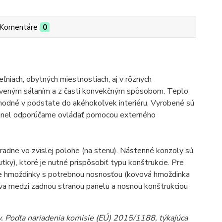
Komentáre
0
ľniach, obytných miestnostiach, aj v rôznych
erveným sálaním a z časti konvekčným spôsobom. Teplo
vhodné v podstate do akéhokoľvek interiéru. Vyrobené sú
Panel odporúčame ovládať pomocou externého
adne vo zvislej polohe (na stenu). Nástenné konzoly sú
tky), ktoré je nutné prispôsobiť typu konštrukcie. Pre
ne hmoždinky s potrebnou nosnosťou (kovová hmoždinka
va medzi zadnou stranou panelu a nosnou konštrukciou
 Podľa nariadenia komisie (EÚ) 2015/1188, týkajúca