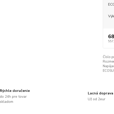
EC
Výk
68
557
Číslo p
Rozmer
Napájac
ECOSUN
Rýchle doručenie
Lacná doprava
do 24h pre tovar
Už od 2eur
skladom