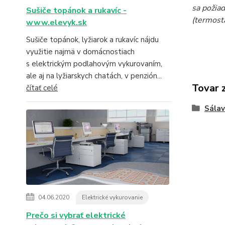
sa požiad
Sušiče topánok a rukavíc -
(termost
www.elevyk.sk
Sušiče topánok, lyžiarok a rukavíc nájdu
využitie najmä v domácnostiach
s elektrickým podlahovým vykurovaním,
ale aj na lyžiarskych chatách, v penzión...
Tovar 
čítať celé
Sála
04.06.2020
Elektrické vykurovanie
Prečo si vybrať elektrické