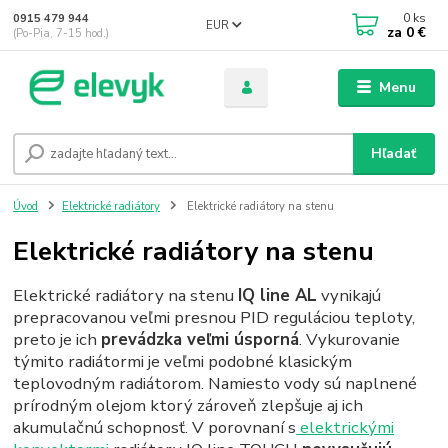
0
ks
0915 479 944
EUR
za
0 €
(Po-Pia, 7-15 hod.)
Menu
Hľadať
Úvod
Elektrické radiátory
Elektrické radiátory na stenu
Elektrické radiátory na stenu
Elektrické radiátory na stenu
IQ line AL
vynikajú
prepracovanou veľmi presnou PID reguláciou teploty,
preto je ich
prevádzka veľmi úsporná
. Vykurovanie
týmito radiátormi je veľmi podobné klasickým
teplovodným radiátorom. Namiesto vody sú naplnené
prírodným olejom ktorý zároveň zlepšuje aj ich
akumulačnú schopnosť. V porovnaní s
elektrickými