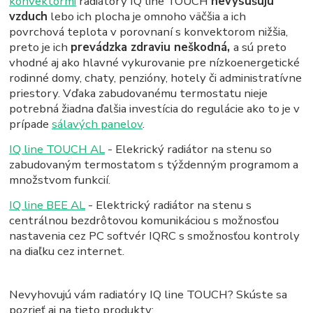
konvektormi
radiátory IQ line TOUCH
nevysušujú
vzduch
lebo ich plocha je omnoho väčšia a ich
povrchová teplota v porovnaní s konvektorom nižšia,
preto je ich
prevádzka zdraviu neškodná,
a sú preto
vhodné aj ako hlavné vykurovanie pre nízkoenergetické
rodinné domy, chaty, penzióny, hotely či administratívne
priestory. Vďaka zabudovanému termostatu nieje
potrebná žiadna ďalšia investícia do regulácie ako to je v
prípade
sálavých panelov
.
IQ line TOUCH AL
- Elekrický radiátor na stenu so
zabudovaným termostatom s týždenným programom a
množstvom funkcií.
IQ line BEE AL
- Elektrický radiátor na stenu s
centrálnou bezdrôtovou komunikáciou s možnosťou
nastavenia cez PC softvér IQRC s smožnosťou kontroly
na diaľku cez internet.
Nevyhovujú vám radiatóry IQ line TOUCH? Skúste sa
pozrieť aj na tieto produkty: