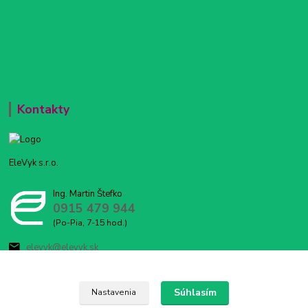
Kontakty
EleVyk s.r.o.
Ing. Martin Štefko
0915 479 944
(Po-Pia, 7-15 hod.)
elevyk@elevyk.sk
Súhlasím
Nastavenia