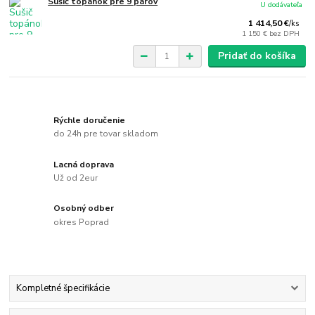
Sušič topánok pre 9 párov
U dodávateľa
1 414,50 €
/
ks
1 150 €
bez DPH
Pridať do košíka
Rýchle doručenie
do 24h pre tovar skladom
Lacná doprava
Už od 2eur
Osobný odber
okres Poprad
Kompletné špecifikácie