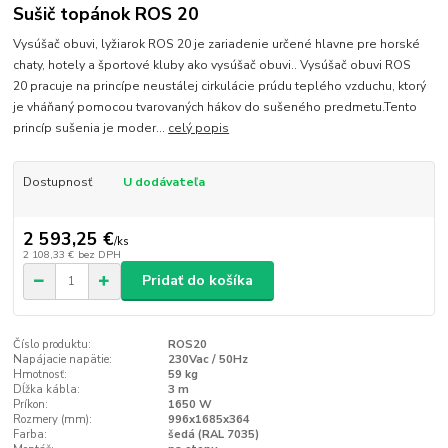
Sušič topánok ROS 20
Vysúšač obuvi, lyžiarok ROS 20 je zariadenie určené hlavne pre horské
chaty, hotely a športové kluby ako vysúšač obuvi.. Vysúšač obuvi ROS
20 pracuje na princípe neustálej cirkulácie prúdu teplého vzduchu, ktorý
je vháňaný pomocou tvarovaných hákov do sušeného predmetu.Tento
princíp sušenia je moder...
celý popis
Dostupnosť
U dodávateľa
2 593,25 €
/
ks
2 108,33 €
bez DPH
Pridať do košíka
Číslo produktu:
ROS20
Napájacie napätie:
230Vac / 50Hz
Hmotnosť:
59 kg
Dĺžka kábla:
3 m
Príkon:
1650 W
Rozmery (mm):
996x1685x364
Farba:
šedá (RAL 7035)