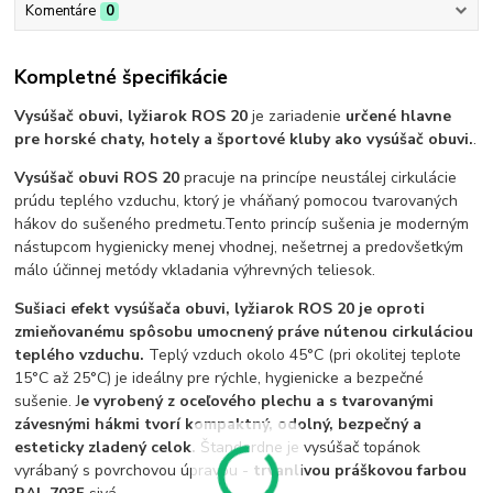
Komentáre
0
Kompletné špecifikácie
Vysúšač obuvi, lyžiarok ROS 20
je zariadenie
určené hlavne
pre horské chaty, hotely a športové kluby ako vysúšač obuvi.
.
Vysúšač obuvi ROS 20
pracuje na princípe neustálej cirkulácie
prúdu teplého vzduchu, ktorý je vháňaný pomocou tvarovaných
hákov do sušeného predmetu.Tento princíp sušenia je moderným
nástupcom hygienicky menej vhodnej, nešetrnej a predovšetkým
málo účinnej metódy vkladania výhrevných teliesok.
Sušiaci efekt vysúšača obuvi, lyžiarok ROS 20
je oproti
zmieňovanému spôsobu umocnený práve nútenou cirkuláciou
teplého vzduchu.
Teplý vzduch okolo 45°C (pri okolitej teplote
15°C až 25°C) je ideálny pre rýchle, hygienicke a bezpečné
sušenie. J
e vyrobený z oceľového plechu a s tvarovanými
závesnými hákmi tvorí kompaktný, odolný, bezpečný a
esteticky zladený celok.
Štandardne je vysúšač topánok
vyrábaný s povrchovou úpravou -
trvanlivou práškovou farbou