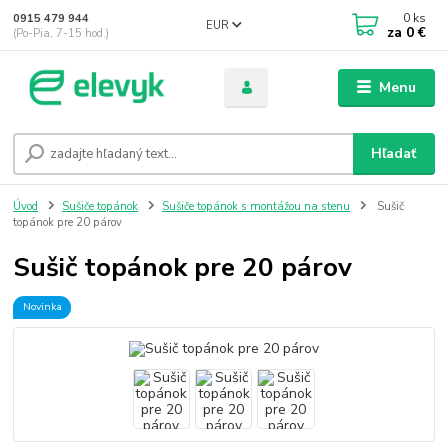
0
ks
0915 479 944
EUR
za
0 €
(Po-Pia, 7-15 hod.)
Menu
Hľadať
Úvod
Sušiče topánok
Sušiče topánok s montážou na stenu
Sušič
topánok pre 20 párov
Sušič topánok pre 20 párov
Novinka