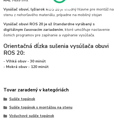
RAL 7035
sivá.
Vysúšač obuví, lyžiarok ROS 20
je vhodný hlavne pre montáž na
stenu z nehorľavého materiálu, prípadne na mobilný stojan
Vysúšač obuvi ROS
20 je už štandardne vyrábaný s
digitálnym časovacím zariadením
, ktoré umožňuje nastavenie
ôsmich programov pre zapínanie a vypínanie vysúšača.
Orientačná dĺzka sušenia vysúšača obuvi
ROS 20:
- Vlhká obuv - 30 minút
- Mokrá obuv - 120 minút
Tovar zaradený v kategóriách
Sušiče topánok
Sušiče topánok s montážou na stenu
Vzduchové sušiče topánok