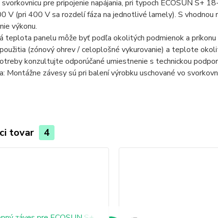
svorkovnicu pre pripojenie napájania, pri typoch ECOSUN S+ 18-
0 V (pri 400 V sa rozdelí fáza na jednotlivé lamely). S vhodnou 
nie výkonu.
 teplota panelu môže byť podľa okolitých podmienok a príkonu v
oužitia (zónový ohrev / celoplošné vykurovanie) a teplote okoli
otreby konzultujte odporúčané umiestnenie s technickou podporo
 Montážne závesy sú pri balení výrobku uschované vo svorkovnic
ci tovar
4