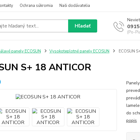
ontakty
Ochrana súkromia
Naši dodávatelia
Neviet
Hľadať
0915
(Po-Pi
álavé panely ECOSUN
Vysokoteplotné panely ECOSUN
ECOSUN S+
SUN S+ 18 ANTICOR
Panely
preved
prevád
lamele
do sch
popis