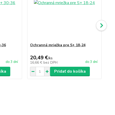
0-36
Ochranná mriežka pre S+ 18-24
Oc
20,49 €
17
/
ks
do 3 dní
do 3 dní
16,66 €
bez DPH
14
šíka
Pridať do košíka