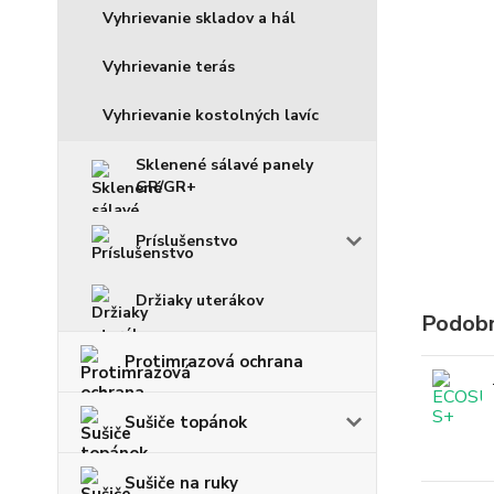
Vyhrievanie skladov a hál
Vyhrievanie terás
Vyhrievanie kostolných lavíc
Sklenené sálavé panely
GR/GR+
Príslušenstvo
Držiaky uterákov
Podobn
Protimrazová ochrana
Sušiče topánok
Sušiče na ruky