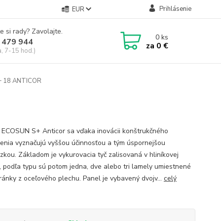
Prihlásenie
EUR
e si rady? Zavolajte.
0
ks
 479 944
za
0 €
a, 7-15 hod.)
 18 ANTICOR
 ECOSUN S+ Anticor sa vďaka inovácii konštrukčného
enia vyznačujú vyššou účinnosťou a tým úspornejšou
zkou. Základom je vykurovacia tyč zalisovaná v hliníkovej
, podľa typu sú potom jedna, dve alebo tri lamely umiestnené
ránky z oceľového plechu. Panel je vybavený dvojv...
celý