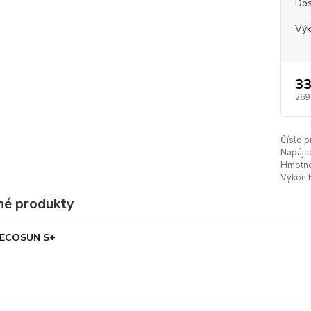
Dos
Vý
33
269
Číslo p
Napájac
Hmotno
Výkon 
é produkty
ECOSUN S+