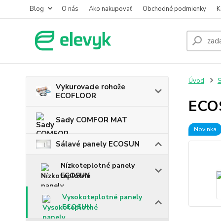
Blog
O nás
Ako nakupovať
Obchodné podmienky
K
Úvod
S
Vykurovacie rohože
ECOFLOOR
ECO
Sady COMFOR MAT
Novinka
Sálavé panely ECOSUN
Nízkoteplotné panely
ECOSUN
Vysokoteplotné panely
ECOSUN