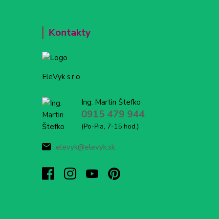
Kontakty
EleVyk s.r.o.
Ing. Martin Štefko
0915 479 944
(Po-Pia, 7-15 hod.)
elevyk@elevyk.sk