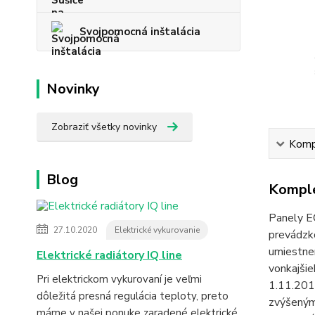
Svojpomocná inštalácia
Novinky
Zobraziť všetky novinky
Kompl
Blog
Komple
Panely E
27.10.2020
Elektrické vykurovanie
prevádzko
umiestne
Elektrické radiátory IQ line
vonkajšie
Pri elektrickom vykurovaní je veľmi
1.11.201
dôležitá presná regulácia teploty, preto
zvýšeným 
máme v našej ponuke zaradené elektrické