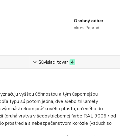
Osobný odber
okres Poprad
Súvisiaci tovar
4
yznačujú vyššou účinnosťou a tým úspornejšou
odľa typu sú potom jedna, dve alebo tri lamely
vovým nástrekom práškového plastu, určeného do
zii (druhá vrstva v šedostriebornej farbe RAL 9006 / od
do prostredia s nebezpečenstvom korózie (vzduch so