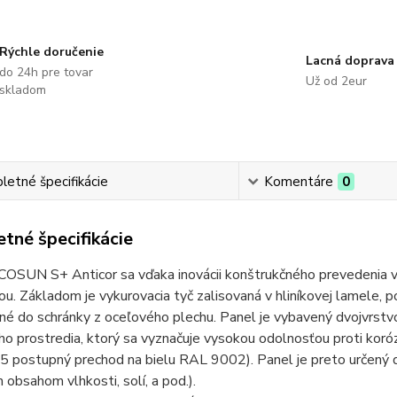
Rýchle doručenie
Lacná doprava
do 24h pre tovar
Už od 2eur
skladom
etné špecifikácie
Komentáre
0
tné špecifikácie
COSUN S+ Anticor sa vďaka inovácii konštrukčného prevedenia v
u. Základom je vykurovacia tyč zalisovaná v hliníkovej lamele, p
né do schránky z oceľového plechu. Panel je vybavený dvojvrst
ho prostredia, ktorý sa vyznačuje vysokou odolnosťou proti koró
5 postupný prechod na bielu RAL 9002). Panel je preto určený 
obsahom vlhkosti, solí, a pod.).