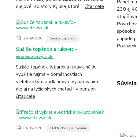
Panel má 
olejové radiátory IQ line, ktoré ...
čítať celé
230 aj 40
stupňova
Povrchová
spôsobe p
prípade p
19.09.2020
Sušiče topánok
Poznámka:
Sušiče topánok a rukavíc -
www.elevyk.sk
Sušiče topánok, lyžiarok a rukavíc nájdu
využitie najmä v domácnostiach
s elektrickým podlahovým vykurovaním,
Súvisia
ale aj na lyžiarskych chatách, v penzión...
čítať celé
04.06.2020
Elektrické vykurovanie