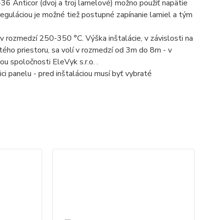
36 Anticor (dvoj a troj lamelové) možno použiť napätie
reguláciou je možné tiež postupné zapínanie lamiel a tým
 rozmedzí 250-350 °C. Výška inštalácie, v závislosti na
tého priestoru, sa volí v rozmedzí od 3m do 8m - v
u spoločnosti EleVyk s.r.o. .
i panelu - pred inštaláciou musí byť vybraté