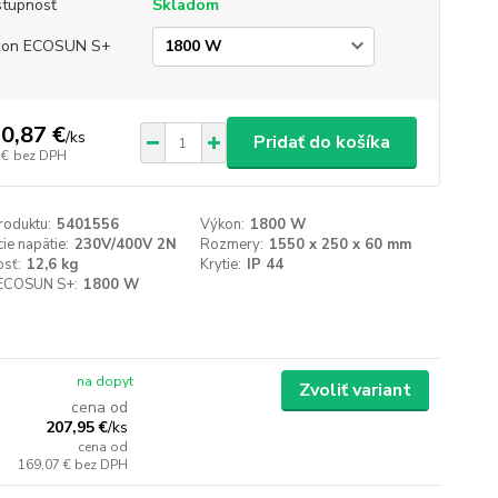
tupnosť
Skladom
kon ECOSUN S+
0,87 €
/
ks
Pridať do košíka
 €
bez DPH
roduktu:
5401556
Výkon:
1800 W
ie napätie:
230V/400V 2N
Rozmery:
1550 x 250 x 60 mm
sť:
12,6 kg
Krytie:
IP 44
ECOSUN S+:
1800 W
na dopyt
Zvoliť variant
cena od
207,95 €
/
ks
cena od
169,07 €
bez DPH