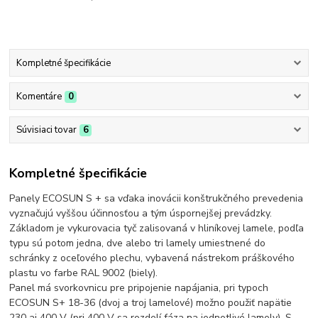
Kompletné špecifikácie
Komentáre
0
Súvisiaci tovar
6
Kompletné špecifikácie
Panely ECOSUN S + sa vďaka inovácii konštrukčného prevedenia
vyznačujú vyššou účinnosťou a tým úspornejšej prevádzky.
Základom je vykurovacia tyč zalisovaná v hliníkovej lamele, podľa
typu sú potom jedna, dve alebo tri lamely umiestnené do
schránky z oceľového plechu, vybavená nástrekom práškového
plastu vo farbe RAL 9002 (biely).
Panel má svorkovnicu pre pripojenie napájania, pri typoch
ECOSUN S+ 18-36 (dvoj a troj lamelové) možno použiť napätie
230 aj 400 V (pri 400 V sa rozdelí fáza na jednotlivé lamely). S