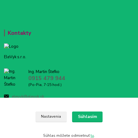
Kontakty
EleVyk s.r.o.
Ing. Martin Štefko
0915 479 944
(Po-Pia, 7-15 hod.)
elevyk@elevyk.sk
Súhlasím
Nastavenia
Súhlas môžete odmietnuť
tu
.