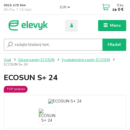
0
ks
0915 479 944
EUR
za
0 €
(Po-Pia, 7-15 hod.)
Menu
Hľadať
Úvod
Sálavé panely ECOSUN
Vysokoteplotné panely ECOSUN
ECOSUN S+ 24
ECOSUN S+ 24
TOP produkt