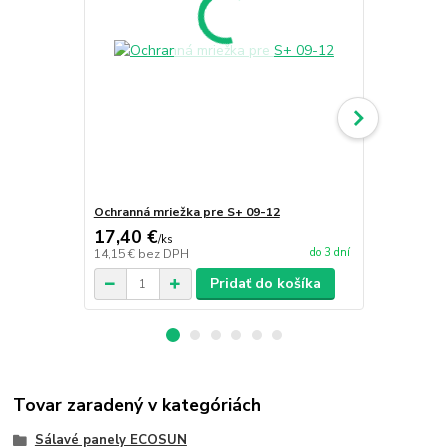
Ochranná mriežka pre S+ 09-12
Ochranná mr
17,40 €
20,49 €
/
ks
/
k
do 3 dní
14,15 €
bez DPH
16,66 €
bez 
Pridať do košíka
Tovar zaradený v kategóriách
Sálavé panely ECOSUN