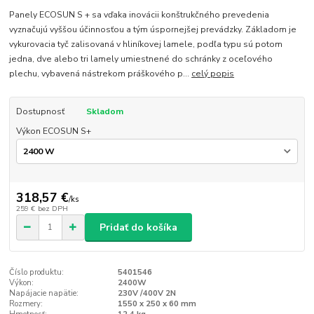
Panely ECOSUN S + sa vďaka inovácii konštrukčného prevedenia
vyznačujú vyššou účinnosťou a tým úspornejšej prevádzky. Základom je
vykurovacia tyč zalisovaná v hliníkovej lamele, podľa typu sú potom
jedna, dve alebo tri lamely umiestnené do schránky z oceľového
plechu, vybavená nástrekom práškového p...
celý popis
Dostupnosť
Skladom
Výkon ECOSUN S+
318,57 €
/
ks
259 €
bez DPH
Pridať do košíka
Číslo produktu:
5401546
Výkon:
2400W
Napájacie napätie:
230V /400V 2N
Rozmery:
1550 x 250 x 60 mm