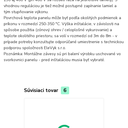
vhodnou reguláciou je tiež možné postupné zapínanie lamiel a
tým stupňovanie výkonu.
Povrchová teplota panelu môže byť podľa okolitých podmienok a
príkonu v rozmedzí 250-350 °C. Výška inštalácie, v závislosti na
spôsobe použitia (zónový ohrev / celoplošné vykurovanie) a
teplote okolitého priestoru, sa volí v rozmedzí od 3m do 8m - v
prípade potreby konzultujte odporúčané umiestnenie s technickou
podporou spoločnosti EleVyk s.r.o.
Poznámka: Montážne závesy sú pri balení výrobku uschované vo
svorkovnici panelu - pred inštaláciou musia byť vybraté.
Súvisiaci tovar
6