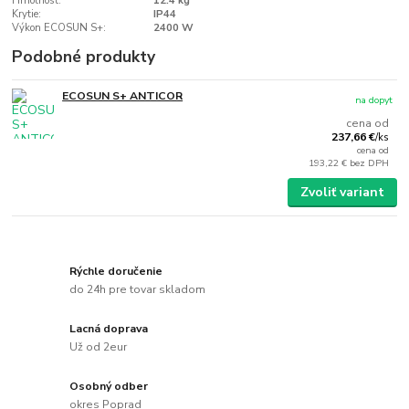
Hmotnosť:
12.4 kg
Krytie:
IP44
Výkon ECOSUN S+:
2400 W
Podobné produkty
ECOSUN S+ ANTICOR
na dopyt
cena od
237,66 €
/
ks
cena od
193,22 €
bez DPH
Zvoliť variant
Rýchle doručenie
do 24h pre tovar skladom
Lacná doprava
Už od 2eur
Osobný odber
okres Poprad