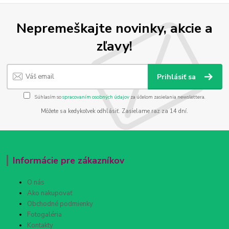
Nepremeškajte novinky, akcie a
zľavy!
Prihlásiť sa
Súhlasím so
spracovaním osobných údajov
za účelom zasielania newslettera.
Môžete sa kedykoľvek odhlásiť. Zasielame raz za 14 dní.
Informácie pre zákazníkov
O nás
Ako nakupovať
Obchodné podmienky
Fotogaléria
Kontakty