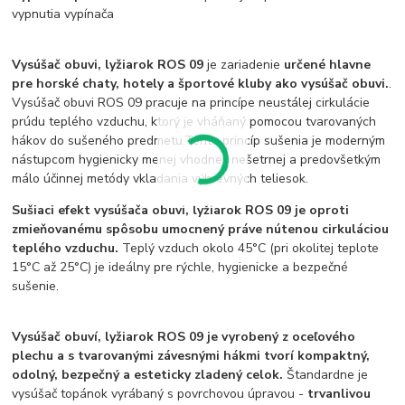
vypnutia vypínača
Vysúšač obuvi, lyžiarok ROS 09
je zariadenie
určené hlavne
pre horské chaty, hotely a športové kluby ako vysúšač obuvi.
.
Vysúšač obuvi ROS 09 pracuje na princípe neustálej cirkulácie
prúdu teplého vzduchu, ktorý je vháňaný pomocou tvarovaných
hákov do sušeného predmetu.Tento princíp sušenia je moderným
nástupcom hygienicky menej vhodnej, nešetrnej a predovšetkým
málo účinnej metódy vkladania výhrevných teliesok.
Sušiaci efekt vysúšača obuvi, lyžiarok ROS 09
je oproti
zmieňovanému spôsobu umocnený práve nútenou cirkuláciou
teplého vzduchu.
Teplý vzduch okolo 45°C (pri okolitej teplote
15°C až 25°C) je ideálny pre rýchle, hygienicke a bezpečné
sušenie.
Vysúšač obuví, lyžiarok ROS 09 je vyrobený z oceľového
plechu a s tvarovanými závesnými hákmi tvorí kompaktný,
odolný, bezpečný a esteticky zladený celok.
Štandardne je
vysúšač topánok vyrábaný s povrchovou úpravou -
trvanlivou