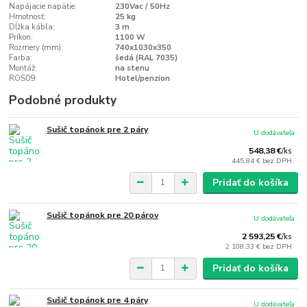
Napájacie napätie:
230Vac / 50Hz
Hmotnosť:
25 kg
Dĺžka kábla:
3 m
Príkon:
1100 W
Rozmery (mm):
740x1030x350
Farba:
šedá (RAL 7035)
Montáž:
na stenu
ROS09:
Hotel/penzion
Podobné produkty
Sušič topánok pre 2 páry
U dodávateľa
548,38 €
/
ks
445,84 €
bez DPH
Pridať do košíka
Sušič topánok pre 20 párov
U dodávateľa
2 593,25 €
/
ks
2 108,33 €
bez DPH
Pridať do košíka
Sušič topánok pre 4 páry
U dodávateľa