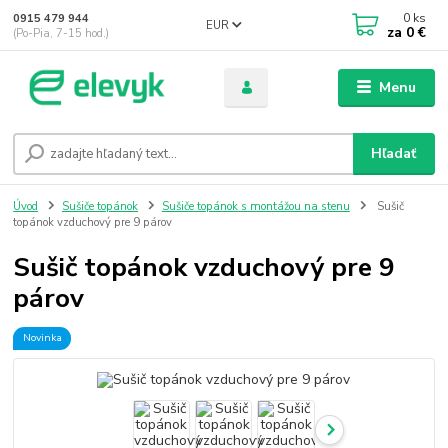
0
ks
0915 479 944
EUR
za
0 €
(Po-Pia, 7-15 hod.)
Menu
Hľadať
Úvod
Sušiče topánok
Sušiče topánok s montážou na stenu
Sušič
topánok vzduchový pre 9 párov
Sušič topánok vzduchový pre 9
párov
Novinka