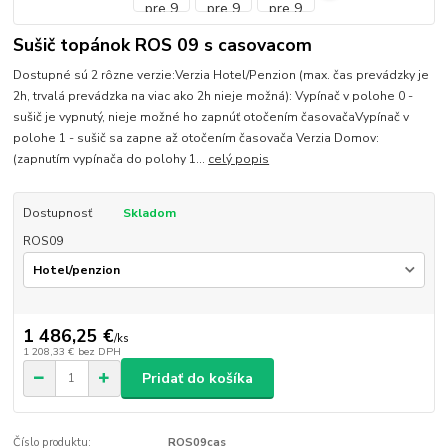
Sušič topánok ROS 09 s casovacom
Dostupné sú 2 rôzne verzie:Verzia Hotel/Penzion (max. čas prevádzky je
2h, trvalá prevádzka na viac ako 2h nieje možná): Vypínač v polohe 0 -
sušič je vypnutý, nieje možné ho zapnúť otočením časovačaVypínač v
polohe 1 - sušič sa zapne až otočením časovača Verzia Domov:
(zapnutím vypínača do polohy 1...
celý popis
Dostupnosť
Skladom
ROS09
1 486,25 €
/
ks
1 208,33 €
bez DPH
Pridať do košíka
Číslo produktu:
ROS09cas