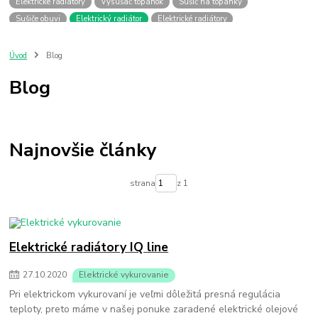
Elektricke radiatory
Vysúšač topánok
Sušič na topánky
Sušiče obuvi
Elektrický radiátor
Elektrické radiátory
Elektricke radaitory na stenu
Elektricky radiator na stenu
Elektricky radiator s nizkou spotrebou
Elektricky olejovy radiator
Úvod
Blog
Akumulacny radiator
Blog
Najnovšie články
strana
z 1
Elektrické radiátory IQ line
27
.
10
.
2020
Elektrické vykurovanie
Pri elektrickom vykurovaní je veľmi dôležitá presná regulácia
teploty, preto máme v našej ponuke zaradené elektrické olejové