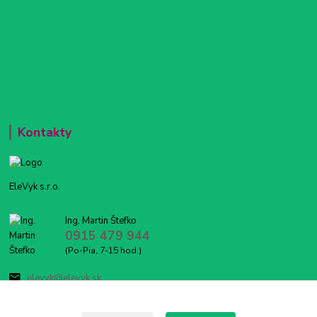
Kontakty
EleVyk s.r.o.
Ing. Martin Štefko
0915 479 944
(Po-Pia, 7-15 hod.)
elevyk@elevyk.sk