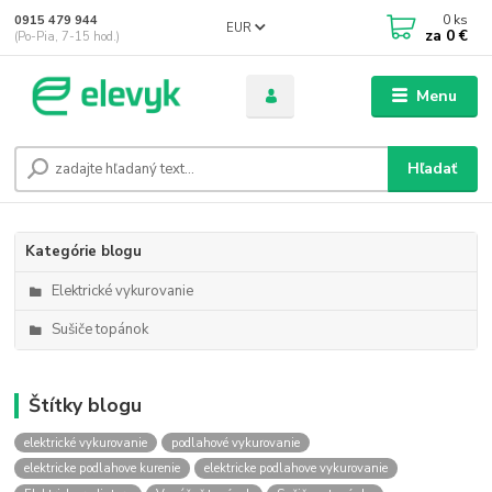
0
ks
0915 479 944
EUR
za
0 €
(Po-Pia, 7-15 hod.)
Menu
Hľadať
Kategórie blogu
Elektrické vykurovanie
Sušiče topánok
Štítky blogu
elektrické vykurovanie
podlahové vykurovanie
elektricke podlahove kurenie
elektricke podlahove vykurovanie