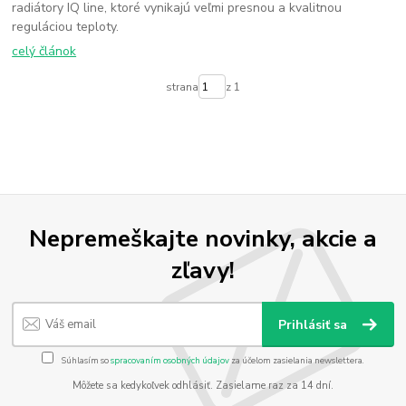
radiátory IQ line, ktoré vynikajú veľmi presnou a kvalitnou
reguláciou teploty.
celý článok
strana
z 1
Nepremeškajte novinky, akcie a
zľavy!
Prihlásiť sa
Súhlasím so
spracovaním osobných údajov
za účelom zasielania newslettera.
Môžete sa kedykoľvek odhlásiť. Zasielame raz za 14 dní.