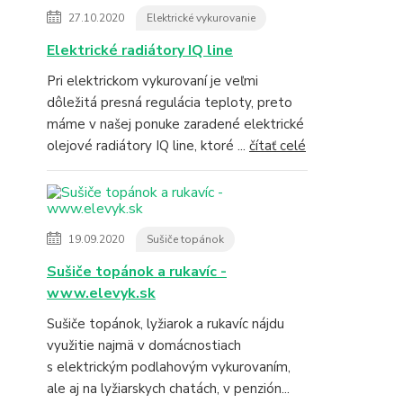
27.10.2020
Elektrické vykurovanie
Elektrické radiátory IQ line
Pri elektrickom vykurovaní je veľmi
dôležitá presná regulácia teploty, preto
máme v našej ponuke zaradené elektrické
olejové radiátory IQ line, ktoré ...
čítať celé
19.09.2020
Sušiče topánok
Sušiče topánok a rukavíc -
www.elevyk.sk
Sušiče topánok, lyžiarok a rukavíc nájdu
využitie najmä v domácnostiach
s elektrickým podlahovým vykurovaním,
ale aj na lyžiarskych chatách, v penzión...