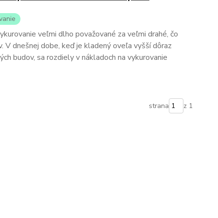
vanie
 vykurovanie veľmi dlho považované za veľmi drahé, čo
. V dnešnej dobe, keď je kladený oveľa vyšší dôraz
ých budov, sa rozdiely v nákladoch na vykurovanie
strana
z 1