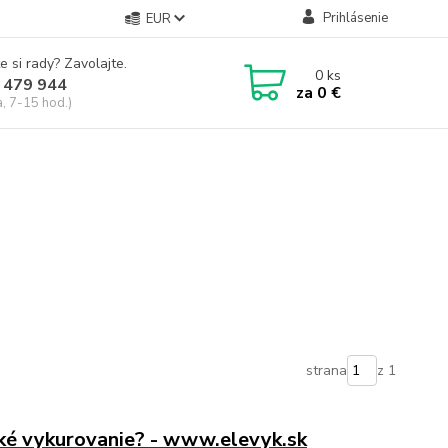
Prihlásenie
EUR
e si rady? Zavolajte.
0
ks
 479 944
za
0 €
a, 7-15 hod.)
strana
z 1
cké vykurovanie? - www.elevyk.sk