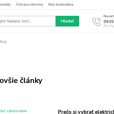
ontakty
Ochrana súkromia
Naši dodávatelia
Neviet
Hľadať
0915
(Po-Pi
Blog
ovšie články
Prečo si vybrať elektri