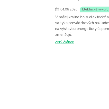
04
.
06
.
2020
Elektrické vykuro
V našej krajine bolo elektrické
sa týka prevádzkových nákladov
na výstavbu energeticky úsporn
zmenšujú.
celý článok