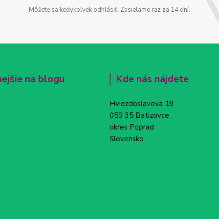
Môžete sa kedykoľvek odhlásiť. Zasielame raz za 14 dní.
nejšie na blogu
Kde nás nájdete
Hviezdoslavova 18
059 35 Batizovce
okres Poprad
Slovensko