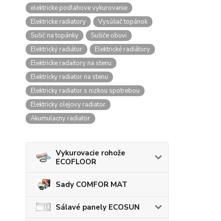
elektricke podlahove vykurovanie
Elektricke radiatory
Vysúšač topánok
Sušič na topánky
Sušiče obuvi
Elektrický radiátor
Elektrické radiátory
Elektricke radaitory na stenu
Elektricky radiator na stenu
Elektricky radiator s nizkou spotrebou
Elektricky olejovy radiator
Akumulacny radiator
Vykurovacie rohože
ECOFLOOR
Sady COMFOR MAT
Sálavé panely ECOSUN