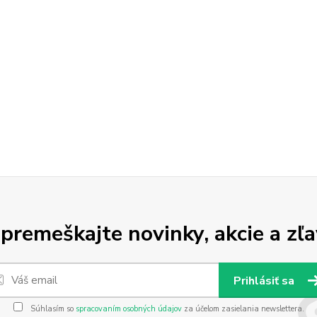
premeškajte novinky, akcie a zľa
Prihlásiť sa
Súhlasím so
spracovaním osobných údajov
za účelom zasielania newslettera.