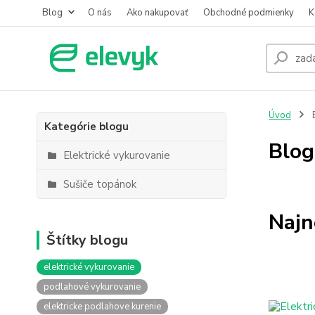
Blog
O nás
Ako nakupovať
Obchodné podmienky
K
Úvod
Kategórie blogu
Blog
Elektrické vykurovanie
Sušiče topánok
Najn
Štítky blogu
elektrické vykurovanie
podlahové vykurovanie
elektricke podlahove kurenie