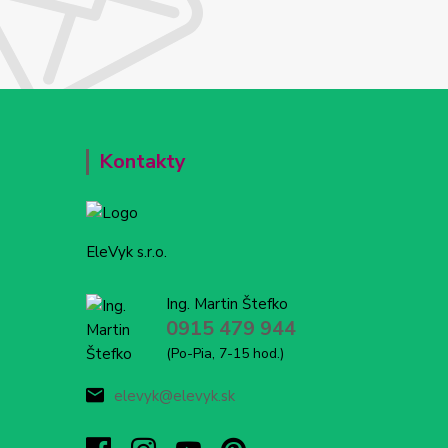
Kontakty
EleVyk s.r.o.
Ing. Martin Štefko
0915 479 944
(Po-Pia, 7-15 hod.)
elevyk@elevyk.sk